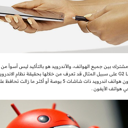
شترك بين جميع الهواتف، والأندرويد هو بالتأكيد ليس أسوأ من
أخرى.وفي الواقع G2 LG على سبيل المثال قد تعرف من خلالها بحقيقة نظام الان
.ناهيك عن حقيقة كون هواتف اندرويد ذات شاشات 5 بوصة أو أكثر ما ز
ي هواتف الأيفون .