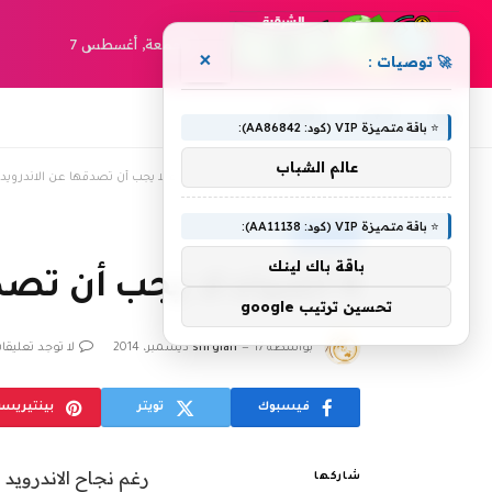
الجمعة, أغسطس 7
×
🚀 توصيات :
أخبار
مقالات
⭐ باقة متميزة VIP (كود: AA86842):
عالم الشباب
»
»
الرئيسية
4 أشياء لا يجب أن تصدقها عن الاندرويد
android
⭐ باقة متميزة VIP (كود: AA11138):
ANDROID
باقة باك لينك
4 أشياء لا يجب أن تصدقها عن الاندرويد
تحسين ترتيب google
بواسطة
17 ديسمبر، 2014
shrgiah
لا توجد تعليقا
فيسبوك
تويتر
بينتيريس
رغم نجاح الاندرويد
شاركها