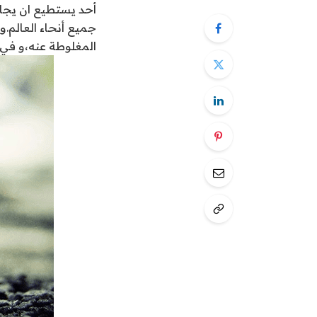
أحد يستطيع ان يجاد
جميع أنحاء العالم.و
المغلوطة عنه،و في هذه التدوينة اخترت ل