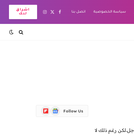
اشراق
سياسة الخصوصية
اتصل بنا
X
فيسبوك
الانستغرام
لنك
(Twitter)
Flipboard
Google
Follow Us
News
جل.لكن رغم ذلك لا