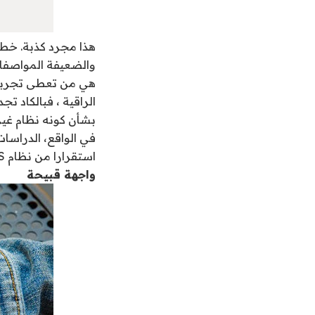
هذا مجرد كذبة. خطأ
والضعيفة المواصفات
هي من تعطى تجربة ا
الراقية ، فبالكاد تج
بشأن كونه نظام غير
في الواقع، الدراسا
استقرارا من نظام IOS.
واجهة قبيحة