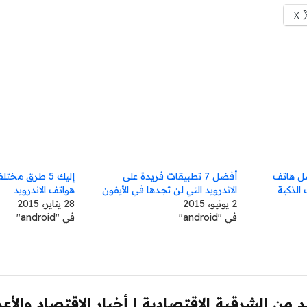
X
ل هاتف
أفضل 7 تطبيقات فريدة على
إليك 5 طرق مخت
الذكية
الاندرويد التي لن تجدها في الأيفون
هواتف الاندرويد
2 يونيو، 2015
28 يناير، 2015
في "android"
في "android"
 من الشرقية الاقتصادية | أخبار الاقتصاد والأع