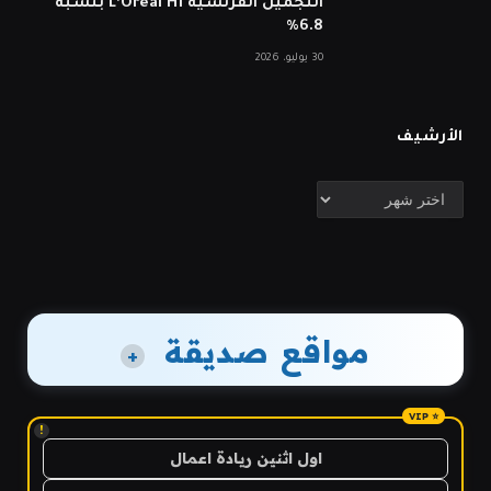
التجميل الفرنسية L’Oréal H1 بنسبة
6.8%
30 يوليو، 2026
الأرشيف
الأرشيف
مواقع صديقة
+
!
اول اثنين ريادة اعمال