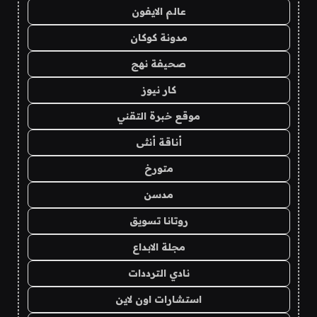
عالم الايفون
مدونة كوكان
صحيفة نهج
كار نيوز
موقع خبرة التقني
أناقة أنثى
متورخ
مدسن
روتانا تسويق
مجلة الابداع
نادي الترددات
استشارات اون لاين