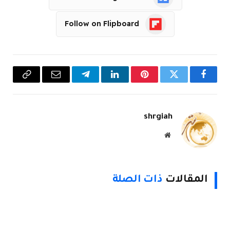
Follow on Flipboard
فيسبوك
تويتر
بينتيريست
لينكدإن
تيلقرام
البريد
Copy
الإلكتروني
Link
shrgiah
موقع
الويب
المقالات
ذات الصلة