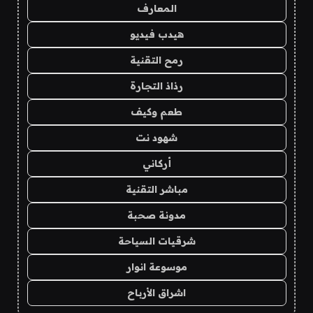
المعارف
هيدب فيديو
رمح التقنية
رذاذ التجارة
طعم وكيف
شهود نت
أركاني
مباشر التقنية
مدونة صحبة
شرقيات السياحة
موسوعة انوار
اشراق الأرباح