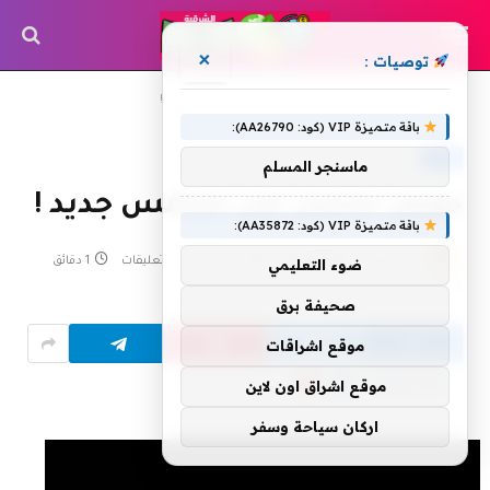
×
توصيات :
»
»
الرئيسية
أخبار
جوجل تحصل على منافس جديد !
باقة متميزة VIP (كود: AA26790):
أخبار
ماسنجر المسلم
جوجل تحصل على منافس جديد !
باقة متميزة VIP (كود: AA35872):
بواسطة
6 يناير، 2015
shrgiah
لا توجد تعليقات
1 دقائق
ضوء التعليمي
4
زيارة
صحيفة برق
موقع اشراقات
Flipboard
Google
Follow Us
موقع اشراق اون لاين
News
اركان سياحة وسفر