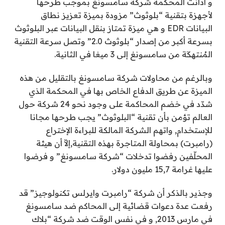
و أدانت المحكمة شركة سامسونغ بموجب طرحها
لأجهزة بتقنية “بلوثوث” مزودة بميزة تعزيز نطاق
البيانات EDR و هي ميزة تمتاز بنقل البيانات عبر البلوثوث
بسرعة أكبر من إصدار “بلوثوث 2.0” وتصل سرعة التقنية
المُنتهكَة من سامسونغ إلى 3 ميغا في الثانية.
وبالرغم من محاولات شركة سامسونغ بالتقليل من هذه
الميزة عن طريق الدفاع الخاص بها في المحكمة الذي
شدّد في خضم المحاكمة على وجود نحو 24 شركة حول
العالم تؤمن بأن تقنية “البلوثوث” يجب طرحها مجانا
للإستخدام, واتهم الشركة المالكة للبراءة الإختراع
(رامبرت) بمحاولة المتاجرة بهذه التقنية,إلاّ أن هيئة
المحلّفين رفضوا تدخلات “شركة سامسونغ” و فرضوا
عليها غرامة 15,7 مليون دولار.
وجذير بالذكر أن شركة “رامبرت وايرلس تكنولوجيز” قد
رفعت عدة دعوات قضائية إلى المحاكم ضد سامسونغ
في مارس 2013, و في نفس الوقت ضد شركة “بلاك