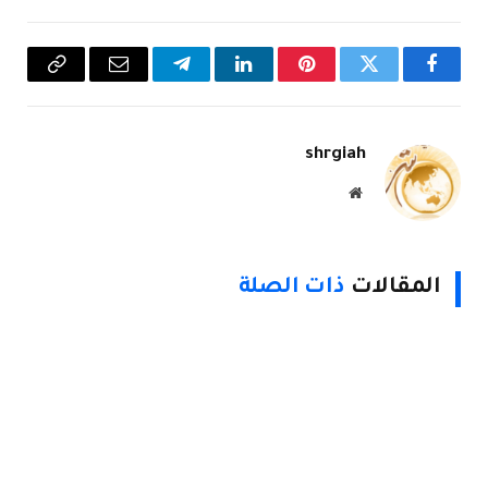
فيسبوك
تويتر
بينتيريست
لينكدإن
تيلقرام
البريد
Copy
الإلكتروني
Link
shrgiah
موقع
الويب
المقالات
ذات الصلة