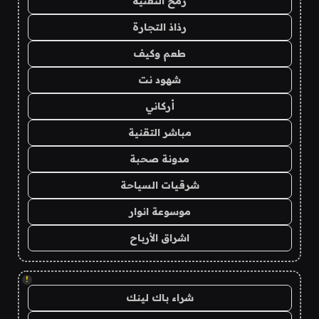
رمح التقنية
رذاذ التجارة
طعم وكيف
شهود نت
أركاني
مباشر التقنية
مدونة صحبة
شرقيات السياحة
موسوعة انوار
اشراق الأرباح
!
شراء باك لينك