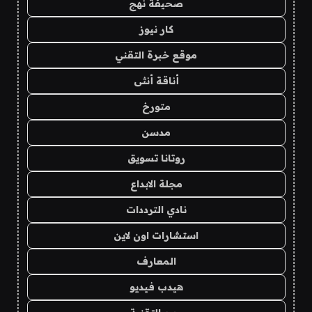
صحيفة نهج
كار نيوز
موقع خبرة التقني
أناقة أنثى
متورخ
مدسن
روتانا تسويق
مجلة الابداع
نادي الترددات
استشارات اون لاين
المعارف
هيدب فيديو