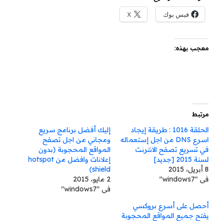
فيس بوك
X
معجب بهذه:
مرتبط
الحلقة 1016 : طريقة إيجاد
إليك أفضل برنامج سريع
اسرع DNS من اجل إستعماله
ومجاني من اجل تصفح
في تسريع تصفح الانترنت
المواقع المحجوبة (بدون
لسنة 2015 [جديد]
إعلانات وافضل من hotspot
8 أبريل، 2015
shield)
في "windows7"
2 مايو، 2015
في "windows7"
أحصل على أسرع بروكسي
يفتح جميع المواقع المحجوبة