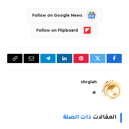
Follow on Google News
Follow on Flipboard
فيسبوك
تويتر
بينتيريست
لينكدإن
تيلقرام
البريد
Copy
الإلكتروني
Link
shrgiah
موقع
الويب
المقالات
ذات الصلة