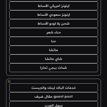
ايتونز امريكي اقساط
ايتونز سعودي اقساط
شحن يلا لودو اقساط
حناء شعر
حنا
ماتشا
شاي ماتشا
شدات ببجي تمارا
!
خدمات الباك لينك والجيست
guest post مقال ضيف
سوق العرب