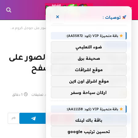
×
توصيات :
»
»
الرئيسية
googleplus
طريقة تسريع تحميل الصور على جوجل كروم من اجل تصفح اسرع !
باقة متميزة VIP (كود: AA35872):
GOOGLEPLUS
ضوء التعليمي
طريقة تسريع تحميل الصور على
صحيفة برق
جوجل كروم من اجل تصفح
موقع اشراقات
اسرع !
موقع اشراق اون لاين
اركان سياحة وسفر
بواسطة
21 أبريل، 2015
shrgiah
لا توجد تعليقات
1 دقائق
5
زيارة
باقة متميزة VIP (كود: AA11138):
باقة باك لينك
Flipboard
Google
Follow Us
تحسين ترتيب google
News