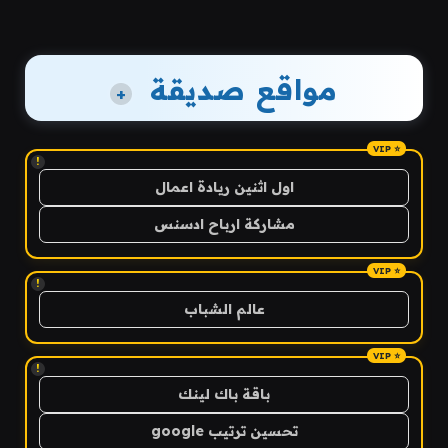
مواقع صديقة
+
!
اول اثنين ريادة اعمال
مشاركة ارباح ادسنس
!
عالم الشباب
!
باقة باك لينك
تحسين ترتيب google