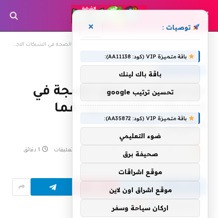
×
توصيات :
»
»
الرئيسية
الهواتف المحمولة
شاحن غريب يخلق الضجة في الشبكات الاجتماعية ،فما الغريب فيه ؟
باقة متميزة VIP (كود: AA11138):
الهواتف المحمولة
باقة باك لينك
شاحن غريب يخلق الضجة في
تحسين ترتيب google
الشبكات الاجتماعية ،فما
باقة متميزة VIP (كود: AA35872):
الغريب فيه ؟
ضوء التعليمي
بواسطة
5 مايو، 2015
shrgiah
لا توجد تعليقات
1 دقائق
صحيفة برق
3
زيارة
موقع اشراقات
موقع اشراق اون لاين
Flipboard
Google
Follow Us
اركان سياحة وسفر
News