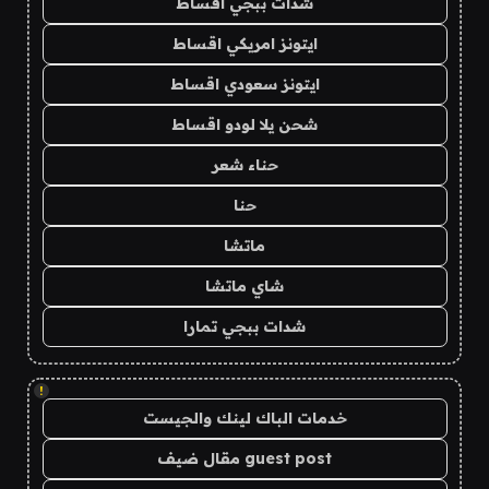
شدات ببجي اقساط
ايتونز امريكي اقساط
ايتونز سعودي اقساط
شحن يلا لودو اقساط
حناء شعر
حنا
ماتشا
شاي ماتشا
شدات ببجي تمارا
!
خدمات الباك لينك والجيست
guest post مقال ضيف