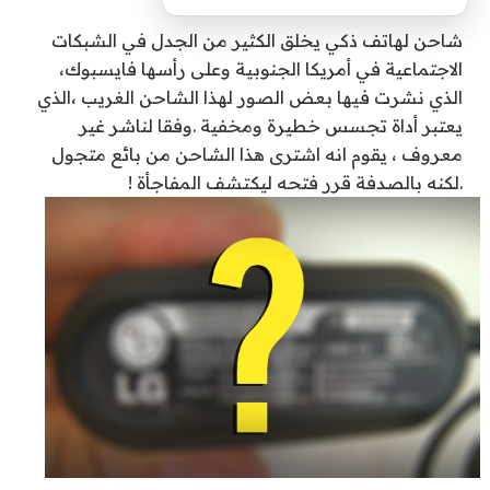
شاحن لهاتف ذكي يخلق الكثير من الجدل في الشبكات
الاجتماعية في أمريكا الجنوبية وعلى رأسها فايسبوك،
الذي نشرت فيها بعض الصور لهذا الشاحن الغريب ،الذي
يعتبر أداة تجسس خطيرة ومخفية .وفقا لناشر غير
معروف ، يقوم انه اشترى هذا الشاحن من بائع متجول
.لكنه بالصدفة قرر فتحه ليكتشف المفاجأة !