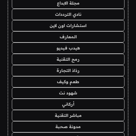
مجلة الابداع
نادي الترددات
استشارات اون لاين
المعارف
هيدب فيديو
رمح التقنية
رذاذ التجارة
طعم وكيف
شهود نت
أركاني
مباشر التقنية
مدونة صحبة