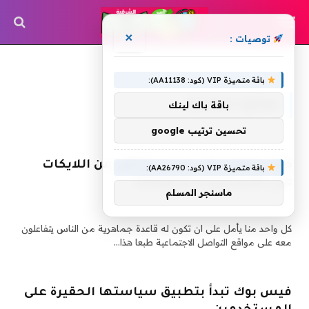
×
توصيات :
»
الرئيسية
تصنيف: "مواقع اجتماعية"
باقة متميزة VIP (كود: AA11138):
مواقع اجتماعية
باقة باك لينك
تحسين ترتيب google
كيف تحصل على عدد لا متناهي من اللايكات
باقة متميزة VIP (كود: AA26790):
على الانستجرام instagram
ماسنجر المسلم
27 مارس، 2015
2 دقائق
3
زيارة
كل واحد منا يأمل على ان تكون له قاعدة جماهرية من الناس يتفاعلون
معه على مواقع التواصل الاجتماعية طبعا هذا…
فيس بوك تبدأ بتطبيق سياستها الحقيرة على