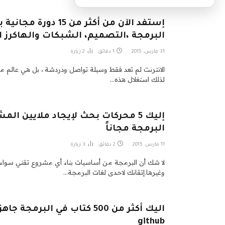
إستفد الآن من أكثر من 15
البرمجة ،التصميم، الشبكات والهاكرز ال
31 مارس، 2015
1 دقائق
2
زيارة
الانترنت لم تعد فقط وسيلة تواصل ودردشة ، بل هي عالم مل
لذلك استغلال هذه…
إليك 5 محركات بحث لإيجاد ملايين ال
البرمجة مجاناً
11 مارس، 2015
2 دقائق
3
زيارة
لا شك أن البرمجة من أساسيات بناء أي مشروع تقني سواء تع
وغيرها.إتقانك لاحدى لغات البرمجة…
اليك أكثر من 500 كتاب في البر
github