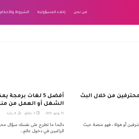
من نحن
إخلاء المسؤولية
الشروط والأحكام
حترفين من خلال البث
أفضل 5 لغات برمجة
الشغل أو العمل من منز
15 يونيو، 2015
3 دقائق
4
زيارة
ا محترفين أو هواة ، فهو منصة حيث
دائما ما تطرح على نفسك سؤال محيرا
الراغبين في دخول عالم…