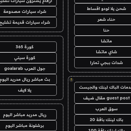
ارقام يشترون سيارات تشلي
شحن يلا لودو اقساط
شراء سيارات مصدومة
حناء شعر
شراء سيارات قديمة تشليح
حنا
ماتشا
كورة 365
شاي ماتشا
كورة سيتي
شدات ببجي تمارا
جول العرب goalarab
بث مباشر ريال مدريد اليوم
!
مات الباك لينك والجيست
يلا لايف
guest post مقال ضيف
سوق العرب
ريال مدريد مباشر اليوم
باك لينك باقة 20
برشلونة مباشر اليوم
باك لينك باقة 100