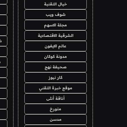
خيال التقنية
شوف ويب
مجلة الاسهم
الشرقية الاقتصادية
ش
عالم الايفون
مدونة كوكان
ش
صحيفة نهج
كار نيوز
موقع خبرة التقني
أناقة أنثى
متورخ
مدسن