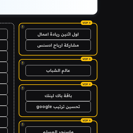
!
اول اثنين ريادة اعمال
مشاركة ارباح ادسنس
!
عالم الشباب
!
باقة باك لينك
تحسين ترتيب google
!
ماسنجر المسلم