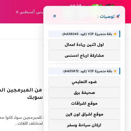
الخميس, أغسطس 6
×
توصيات :
أخبار
مقالات
باقة متميزة VIP (كود: AA38045):
اول اثنين ريادة اعمال
»
الرئيسية
تصنيف: "programing"
مشاركة ارباح ادسنس
PROGRAMING
باقة متميزة VIP (كود: AA35872):
ضوء التعليمي
شاهد وتعلم البرمجة من المبرمجين الم
صحيفة برق
الحي ومباشرة على حاسوبك
موقع اشراقات
6 يوليو، 2015
1 دقائق
3
زيارة
موقع اشراق اون لاين
livecoding من المواقع المفيدة للمبرمجين سواء كانو
يمكنك مشاهدة طريقة البرمجة لمختلف اللغات…
اركان سياحة وسفر