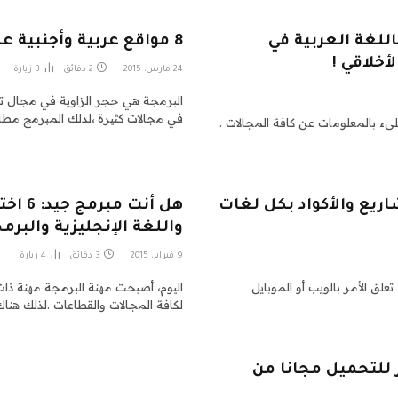
 دورة مجانية باللغة العربية في
8 مواقع عربية وأجنبية على كل مبرمج زيارتها كل يوم!
أخلاقي !
24 مارس، 2015
2 دقائق
3
زيارة
البرمجة هي حجر الزاوية في مجال تك
في مجالات كثيرة ،لذلك المبرمج مط
ىء بالمعلومات عن كافة المجالات .
مشاريع والأكواد بكل لغات
هل أنت
واللغة الإنجليزية والب
9 فبراير، 2015
3 دقائق
4
زيارة
لق الأمر بالويب أو الموبايل
اليوم، أصبحت مهنة البرمجة مهنة ذات
لكافة المجالات والقطاعات .لذلك هنا
مجة جاهز للتحميل مجانا من