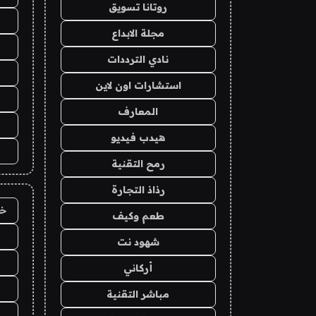
روتانا تسويق
مجلة الابداع
نادي الترددات
استشارات اون لاين
المعارف
هيدب فيديو
رمح التقنية
رذاذ التجارة
خد
طعم وكيف
شهود نت
أركاني
مباشر التقنية