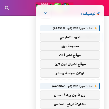
×
توصيات :
»
الرئيسية
استعدادها
باقة متميزة VIP (كود: AA35872):
استعدادها
ضوء التعليمي
صحيفة برق
موقع اشراقات
موقع اشراق اون لاين
اركان سياحة وسفر
باقة متميزة VIP (كود: AA38045):
اول اثنين ريادة اعمال
مشاركة ارباح ادسنس