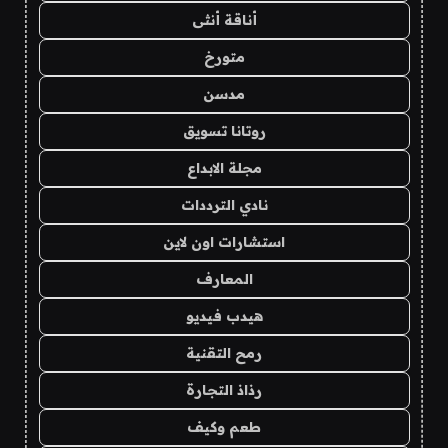
أناقة أنثى
متورخ
مدسن
روتانا تسويق
مجلة الابداع
نادي الترددات
استشارات اون لاين
المعارف
هيدب فيديو
رمح التقنية
رذاذ التجارة
طعم وكيف