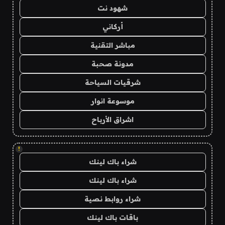
شهود نت
أركاني
مباشر التقنية
مدونة صحبة
شرقيات السياحة
موسوعة انوار
اشراق الأرباح
!
شراء باك لينك
شراء باك لينك
شراء روابط نصية
باقات باك لينك