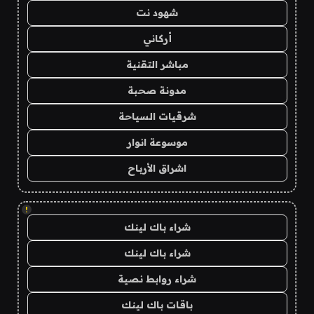
شهود نت
أركاني
مباشر التقنية
مدونة صحبة
شرقيات السياحة
موسوعة انوار
اشراق الأرباح
!
شراء باك لينك
شراء باك لينك
شراء روابط نصية
باقات باك لينك