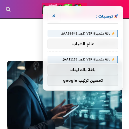
×
توصيات :
»
الرئيسية
التنظيم
باقة متميزة VIP (كود: AA86842):
التنظيم
عالم الشباب
باقة متميزة VIP (كود: AA11138):
باقة باك لينك
تحسين ترتيب google