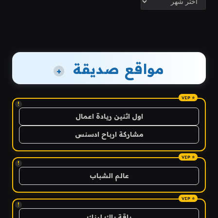
مواقع صديقة
+
!
اول اثنين ريادة اعمال
مشاركة ارباح ادسنس
!
عالم الشباب
!
باقة باك لينك