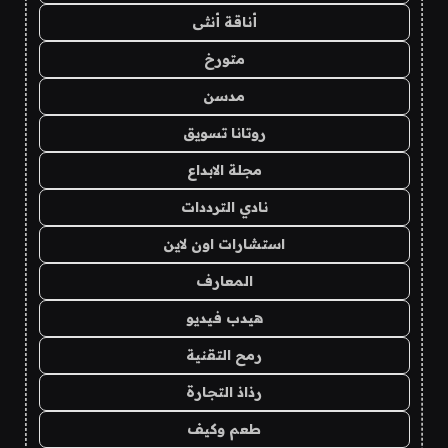
أناقة أنثى
متورخ
مدسن
روتانا تسويق
مجلة الابداع
نادي الترددات
استشارات اون لاين
المعارف
هيدب فيديو
رمح التقنية
رذاذ التجارة
طعم وكيف