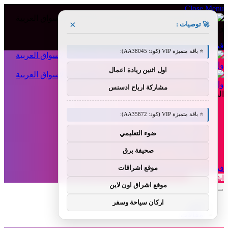
Close Menu
×
🚀 توصيات :
فيسبوك
X (Twitter)
الانستغرام
⭐ باقة متميزة VIP (كود: AA38045):
اول اثنين ريادة اعمال
مشاركة ارباح ادسنس
السبت, أغسطس 8
من نحن
⭐ باقة متميزة VIP (كود: AA35872):
إخلاء المسؤولية
الشروط والأحكام
ضوء التعليمي
سياسة الخصوصية
اتصل بنا
صحيفة برق
فيسبوك
X (Twitter)
الانستغرام
موقع اشراقات
اشراق لنك
موقع اشراق اون لاين
اركان سياحة وسفر
أخبار
مقالات