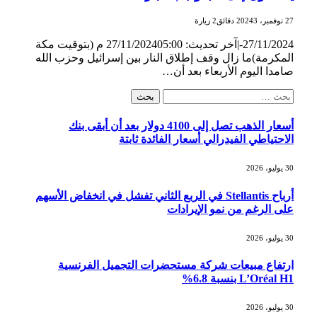
27 نوفمبر، 2024
3 دقائق
2
زيارة
27/11/2024-|آخر تحديث: 27/11/202405:00 م (بتوقيت مكة
المكرمة)ما زال وقف إطلاق النار بين إسرائيل وحزب الله
صامدا اليوم الأربعاء بعد أن…
البحث
عن:
أسعار الذهب تصل إلى 4100 دولار بعد أن أبقى بنك
الاحتياطي الفيدرالي أسعار الفائدة ثابتة
30 يوليو، 2026
أرباح Stellantis في الربع الثاني تفشل في انخفاض الأسهم
على الرغم من نمو الإيرادات
30 يوليو، 2026
ارتفاع مبيعات شركة مستحضرات التجميل الفرنسية
L’Oréal H1 بنسبة 6.8%
30 يوليو، 2026