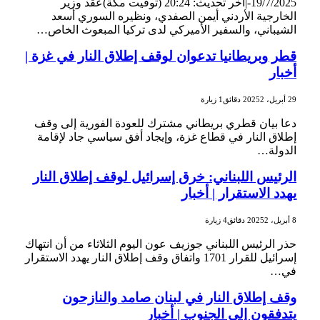
19/7/2025-|آخر تحديث: 20:24 (توقيت مكة)عقد وزير
الخارجية الأردني أيمن الصفدي، ونظيره السوري أسعد
الشيباني، والسفير الأميركي لدى تركيا المبعوث الخاص…
قطر وبريطانيا تدعوان لوقف إطلاق النار في غزة |
أخبار
29 أبريل، 2025
2 دقائق
1
زيارة
دعا بيان قطري بريطاني مشترك للعودة الفورية إلى وقف
إطلاق النار في قطاع غزة، وإيجاد أفق سياسي جاد لإقامة
الدولة…
الرئيس اللبناني: خرق إسرائيل لوقف إطلاق النار
يهدد الاستقرار | أخبار
8 أبريل، 2025
2 دقائق
4
زيارة
حذر الرئيس اللبناني جوزيف عون اليوم الثلاثاء من أن انتهاك
إسرائيل للقرار 1701 واتفاق وقف إطلاق النار يهدد الاستقرار
في…
وقف إطلاق النار في لبنان صامد والنازحون
يتدفقون إلى الجنوب | أخبار