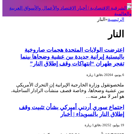
الرئيسية
»
النار
النار
اعترضت الولايات المتحدة هجمات صاروخية
باليستية إيرانية جديدة بين عشية وضحاها بينما
تفجر طهران “انتهاكات وقف إطلاق النار”
6 يونيو، 2026
4 دقائق
1
زيارة
ملخصوتقول وزارة الخارجية الإيرانية إن التحرك الأمريكي
بين عشية وضحاها، وخاصة قصف منشآت الرادار الساحلية،
هو أمر لا مفر منه…
اجتماع سوري أردني أميركي بشأن تثبيت وقف
إطلاق النار بالسويداء | أخبار
19 يوليو، 2025
2 دقائق
1
زيارة