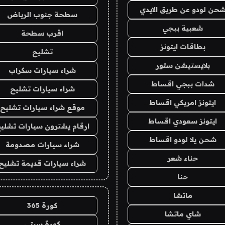
حن لودو عن طريق الايدي
سطحة جنوب الرياض
شعبية ببجي
اقرب سطحة
بطاقات ايتونز
تشليح
بلايستيشن ستور
شراء سيارات سكراب
شدات ببجي اقساط
شراء سيارات تشليح
ايتونز امريكي اقساط
موقع شراء سيارات تشليح
ايتونز سعودي اقساط
ارقام يشترون سيارات تشلي
شحن يلا لودو اقساط
شراء سيارات مصدومة
حناء شعر
شراء سيارات قديمة تشليح
حنا
ماتشا
كورة 365
شاي ماتشا
كورة سيتي