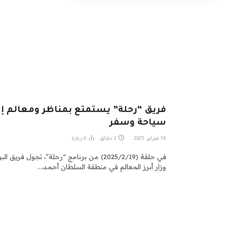
فريق “رحلة” يستمتع بمناظر ومعالم إس
سياحة وسفر
19 فبراير، 2025
2 دقائق
0
زيارة
في حلقة (2025/2/19) من برنامج “رحلة”، تجول ف
وزار أبرز المعالم في منطقة السلطان أحمد،…