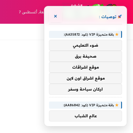
الجمعة, أغسطس 7
×
توصيات :
أخبار
مقالات
باقة متميزة VIP (كود: AA35872):
ضوء التعليمي
»
الرئيسية
بمناظر
صحيفة برق
بمناظر
موقع اشراقات
موقع اشراق اون لاين
اركان سياحة وسفر
باقة متميزة VIP (كود: AA86842):
عالم الشباب