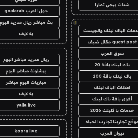
شدات ببجي تمارا
جول العرب goalarab
بث مباشر ريال مدريد اليوم
!
مات الباك لينك والجيست
يلا لايف
guest post مقال ضيف
سوق العرب
ريال مدريد مباشر اليوم
باك لينك باقة 20
برشلونة مباشر اليوم
باك لينك باقة 100
مباريات اليوم مباشر
اعلانات الباك لينك
يلا لايف
أقوى باقة باك لينك
yalla live
خدمات با كلينك 2026
وقع تجاربنا تجارب الحياه
koora live
ديوان العرب