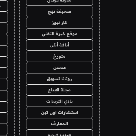
ش
صحيفة نهج
كار نيوز
موقع خبرة التقني
أناقة أنثى
متورخ
مدسن
روتانا تسويق
مجلة الابداع
نادي الترددات
استشارات اون لاين
المعارف
هيدب فيديو