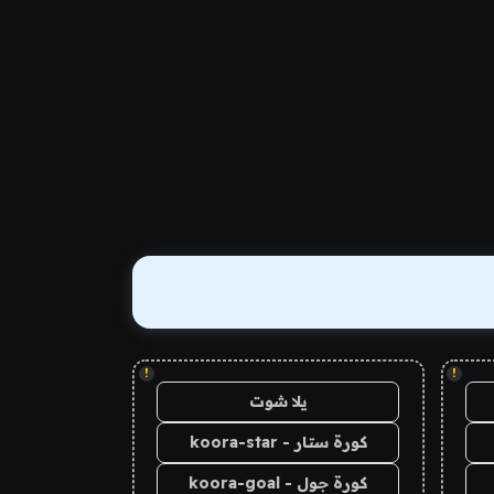
!
!
يلا شوت
كورة ستار - koora-star
كورة جول - koora-goal