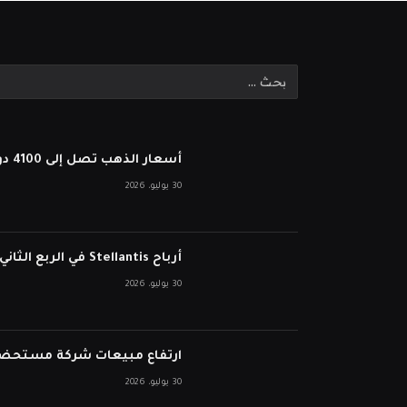
أسعار الذهب تصل إلى 4100 دولار بعد أن أبقى بنك الاحتياطي الفيدرالي أسعار الفائدة ثابتة
30 يوليو، 2026
أرباح Stellantis في الربع الثاني تفشل في انخفاض الأسهم على الرغم من نمو الإيرادات
30 يوليو، 2026
ارتفاع مبيعات شركة مستحضرات التجميل ا
30 يوليو، 2026