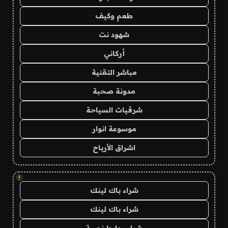
طعم وكيف
شهود نت
أركاني
مباشر التقنية
مدونة صحبة
شرقيات السياحة
موسوعة انوار
اشراق الأرباح
!
شراء باك لينك
شراء باك لينك