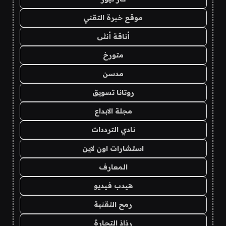
موقع خبرة التقني
أناقة أنثى
متورخ
مدسن
روتانا تسويق
مجلة الابداع
نادي الترددات
استشارات اون لاين
المعارف
هيدب فيديو
رمح التقنية
رذاذ التجارة