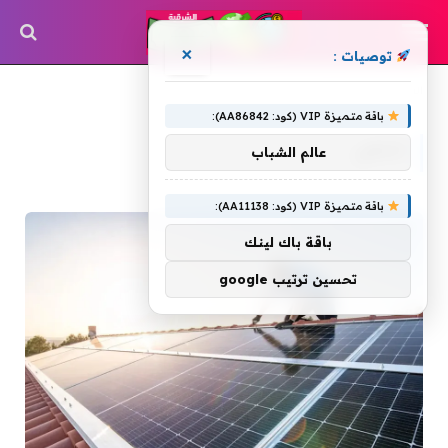
×
توصيات :
»
الرئيسية
تنتهي
باقة متميزة VIP (كود: AA86842):
تنتهي
عالم الشباب
باقة متميزة VIP (كود: AA11138):
باقة باك لينك
تحسين ترتيب google