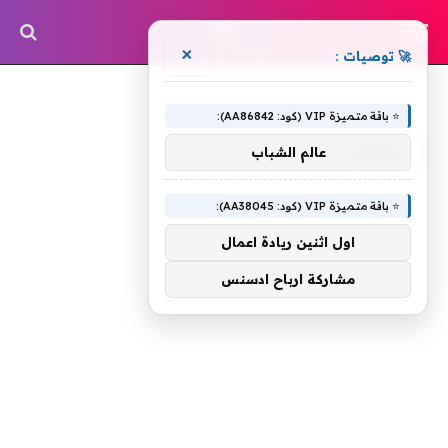
×
🚀 توصيات :
»
الرئيسية
حكومي
⭐ باقة متميزة VIP (كود: AA86842):
حكومي
عالم الشباب
⭐ باقة متميزة VIP (كود: AA38045):
اول اثنين ريادة اعمال
مشاركة ارباح ادسنس