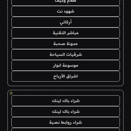
طعم وكيف
شهود نت
أركاني
مباشر التقنية
مدونة صحبة
شرقيات السياحة
موسوعة انوار
اشراق الأرباح
!
شراء باك لينك
شراء باك لينك
شراء روابط نصية