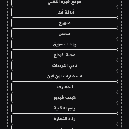
موقع خبرة التقني
أناقة أنثى
متورخ
مدسن
روتانا تسويق
مجلة الابداع
نادي الترددات
استشارات اون لاين
المعارف
هيدب فيديو
رمح التقنية
رذاذ التجارة