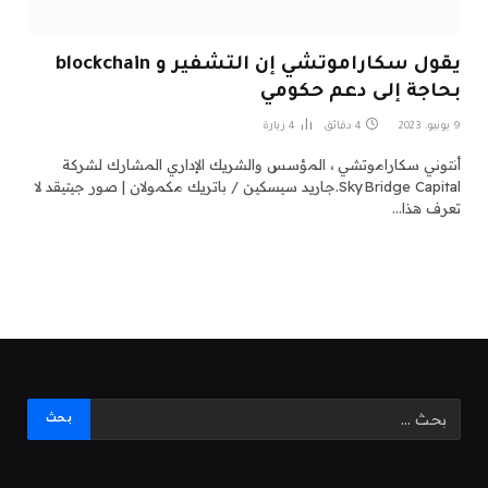
يقول سكاراموتشي إن التشفير و blockchain
بحاجة إلى دعم حكومي
9 يونيو، 2023
4 دقائق
4
زيارة
أنتوني سكاراموتشي ، المؤسس والشريك الإداري المشارك لشركة
SkyBridge Capital.جاريد سيسكين / باتريك مكمولان | صور جيتيقد لا
تعرف هذا…