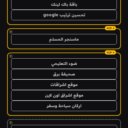
باقة باك لينك
تحسين ترتيب google
!
ماسنجر المسلم
!
ضوء التعليمي
صحيفة برق
موقع اشراقات
موقع اشراق اون لاين
اركان سياحة وسفر
!