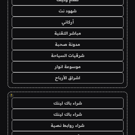
شهود نت
أركاني
مباشر التقنية
مدونة صحبة
شرقيات السياحة
موسوعة انوار
اشراق الأرباح
!
شراء باك لينك
شراء باك لينك
شراء روابط نصية