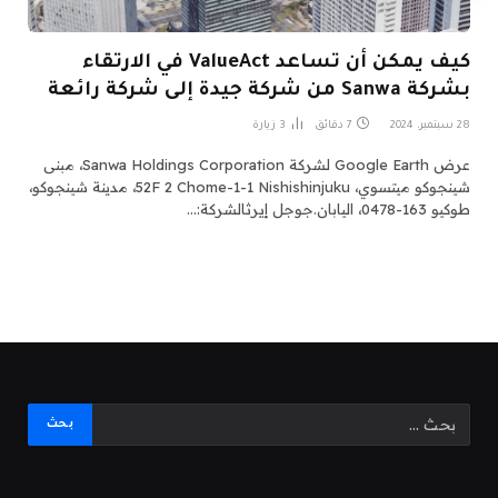
كيف يمكن أن تساعد ValueAct في الارتقاء
بشركة Sanwa من شركة جيدة إلى شركة رائعة
28 سبتمبر، 2024
7 دقائق
3
زيارة
عرض Google Earth لشركة Sanwa Holdings Corporation، مبنى
شينجوكو ميتسوي، 52F 2 Chome-1-1 Nishishinjuku، مدينة شينجوكو،
طوكيو 163-0478، اليابان.جوجل إيرثالشركة:…