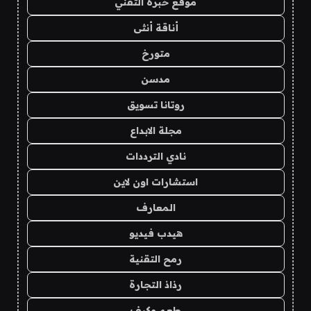
موقع خبرة التقني
أناقة أنثى
متورخ
مدسن
روتانا تسويق
مجلة الابداع
نادي الترددات
استشارات اون لاين
المعارف
هيدب فيديو
رمح التقنية
رذاذ التجارة
طعم وكيف