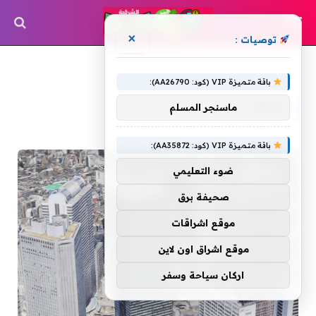
×
توصيات :
»
الرئيسية
رائعة
باقة متميزة VIP (كود: AA26790):
رائعة
ماسنجر المسلم
باقة متميزة VIP (كود: AA35872):
ضوء التعليمي
صحيفة برق
موقع اشراقات
موقع اشراق اون لاين
اركان سياحة وسفر