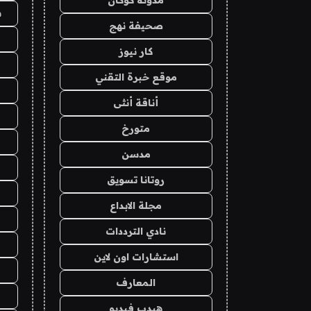
ش
صحيفة نهج
كار نيوز
موقع خبرة التقني
أناقة أنثى
متورخ
مدسن
روتانا تسويق
مجلة الابداع
نادي الترددات
استشارات اون لاين
المعارف
هيدب فيديو