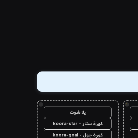
!
!
يلا شوت
كورة ستار - koora-star
كورة جول - koora-goal