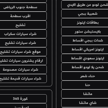
حن لودو عن طريق الايدي
سطحة جنوب الرياض
شعبية ببجي
اقرب سطحة
بطاقات ايتونز
تشليح
بلايستيشن ستور
شراء سيارات سكراب
شدات ببجي اقساط
شراء سيارات تشليح
ايتونز امريكي اقساط
موقع شراء سيارات تشليح
ايتونز سعودي اقساط
ارقام يشترون سيارات تشلي
شحن يلا لودو اقساط
شراء سيارات مصدومة
حناء شعر
شراء سيارات قديمة تشليح
حنا
ماتشا
كورة 365
شاي ماتشا
كورة سيتي