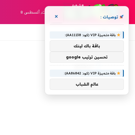
السبت, أغسطس 8
×
توصيات :
أخبار
مقالات
باقة متميزة VIP (كود: AA11138):
باقة باك لينك
»
الرئيسية
سيمنع
تحسين ترتيب google
سيمنع
باقة متميزة VIP (كود: AA86842):
عالم الشباب