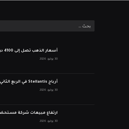
أسعار الذهب تصل إلى 4100 دولار بعد أن أبقى بنك الاحتياطي الفيدرالي أسعار الفائدة ثابتة
30 يوليو، 2026
أرباح Stellantis في الربع الثاني تفشل في انخفاض الأسهم على الرغم من نمو الإيرادات
30 يوليو، 2026
ارتفاع مبيعات شركة مستحضرات التجميل ا
30 يوليو، 2026