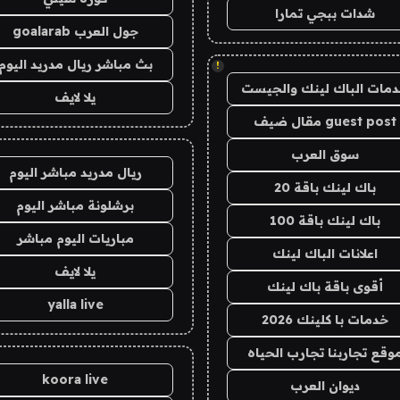
شدات ببجي تمارا
جول العرب goalarab
بث مباشر ريال مدريد اليوم
!
مات الباك لينك والجيست
يلا لايف
guest post مقال ضيف
سوق العرب
ريال مدريد مباشر اليوم
باك لينك باقة 20
برشلونة مباشر اليوم
باك لينك باقة 100
مباريات اليوم مباشر
اعلانات الباك لينك
يلا لايف
أقوى باقة باك لينك
yalla live
خدمات با كلينك 2026
وقع تجاربنا تجارب الحياه
koora live
ديوان العرب