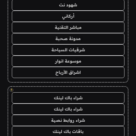
شهود نت
أركاني
مباشر التقنية
مدونة صحبة
شرقيات السياحة
موسوعة انوار
اشراق الأرباح
!
شراء باك لينك
شراء باك لينك
شراء روابط نصية
باقات باك لينك