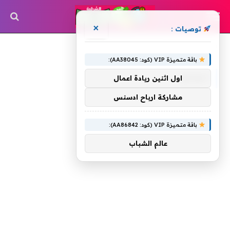
×
توصيات :
»
الرئيسية
لبوينغ
باقة متميزة VIP (كود: AA38045):
لبوينغ
اول اثنين ريادة اعمال
مشاركة ارباح ادسنس
باقة متميزة VIP (كود: AA86842):
عالم الشباب