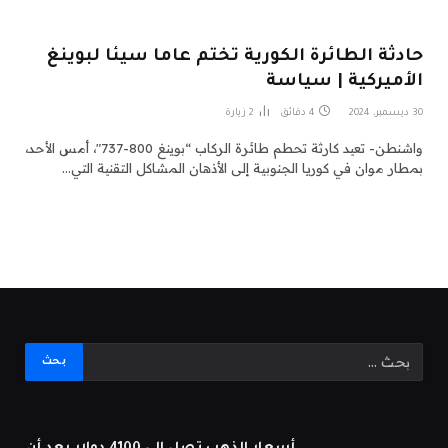
حادثة الطائرة الكورية تختم عاما سيئا لبوينغ
الأميركية | سياسة
30 ديسمبر، 2024
4 دقائق
2
زيارة
واشنطن- تعيد كارثة تحطم طائرة الركاب “بوينغ 800-737″، أمس الأحد،
بمطار موان في كوريا الجنوبية إلى الأذهان المشاكل التقنية التي…