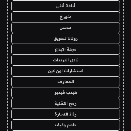
أناقة أنثى
متورخ
مدسن
روتانا تسويق
مجلة الابداع
نادي الترددات
استشارات اون لاين
المعارف
هيدب فيديو
رمح التقنية
رذاذ التجارة
طعم وكيف