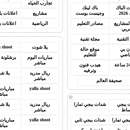
تجارب الحياه
ت الباك
باك لينك
20
وجيست بوست
مشاريع
اعلانات ب
لمشاريع
مصادر التعليم
الرياضية
اعلانات ب
عربي
التقنية
مجلة تقنية
a shoot
يلا شوت
ان بي
موقع حالة
ياضي
للتعليم
مباريات اليوم
برشلونة 
مباشر
هيدب فنون
وترفيه
ريال مدريد
يلا ش
مباشر
صحيفة العالم
yalla shoot
مباريات 
مباش
!
 ببجي
شدات ببجي تمارا
ريال مدريد
يلا ش
ساط
مباشر
yalla shoot
جي تمارا
شدات ببجي تابي
مباريات 
مباش