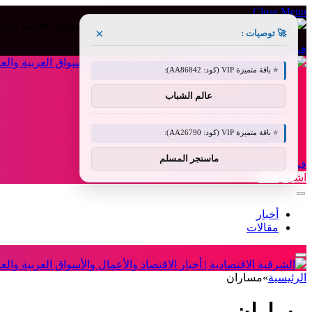
Close Menu
×
🚀 توصيات :
فيسبوك
X (Twitter)
الانستغرام
⭐ باقة متميزة VIP (كود: AA86842):
من نحن
عالم الشباب
إخلاء المسؤولية
الشروط والأحكام
سياسة الخصوصية
⭐ باقة متميزة VIP (كود: AA26790):
اتصل بنا
ماسنجر المسلم
فيسبوك
X (Twitter)
الانستغرام
اشراق لنك
أخبار
مقالات
الرئيسية
»
مساران