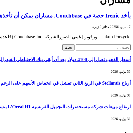
مساران
يأخذ Irenic حصة في Couchbase. مساران يمكن أن تأخذهما الشركة لإنشاء قيمة
17 مايو، 2025
6 دقائق
0
زيارة
Jakub Porzycki | نورفوتو | غيتي الصورالشركة: Couchbase Inc (قاعدة)عمل: Couchbase يوفر منصة قاعدة بيانات سحابة للتطبيقات الحديثة. تم تصميم…
البحث
عن:
أسعار الذهب تصل إلى 4100 دولار بعد أن أبقى بنك الاحتياطي الفيدرالي أسعار الفائدة ثابتة
30 يوليو، 2026
أرباح Stellantis في الربع الثاني تفشل في انخفاض الأسهم على الرغم من نمو الإيرادات
30 يوليو، 2026
ارتفاع مبيعات شركة مستحضرات التجميل الفرنسية L’Oréal H1 بنسبة 6.8%
30 يوليو، 2026