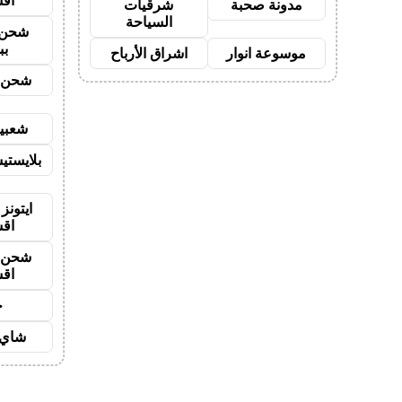
اق
مدونة صحبة
شرقيات
السياحة
شحن 
بب
موسوعة انوار
اشراق الأرباح
شحن ي
شعبية
بلايستي
ايتونز
اق
شحن ي
اق
ح
شاي 