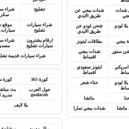
ساط
تشليح
شراء سي
شدات
شدات ببجي عن
سكرا
جي
طريق الايدي
شراء سيارات
موقع ش
لا لودو
شحن لودو عن
تشليح
سيارات 
طريق الايدي
ارقام يشترون
شراء سي
 ببجي
بطاقات ايتونز
سيارات تشليح
مصدو
شن ستور
شدات ببجي
شراء سيارات قديمة تشلي
اقساط
 امريكي
ايتونز سعودي
ساط
اقساط
كورة 365
كورة س
لا لودو
حناء شعر
ساط
جول العرب
بث مباشر
goalarab
مدريد ا
نا
ماتشا
يلا لايف
ماتشا
شدات ببجي تمارا
ريال مدريد
برشلونة 