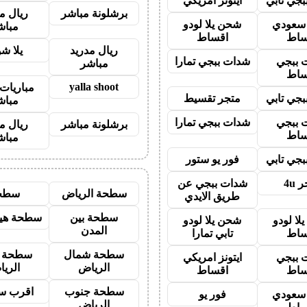
جي تابي
ايتونز امريكي
برشلونة مباشر
ريال م
ز سعودي
شحن يلا لودو
مباش
ساط
اقساط
ريال مدريد
يلا ش
 ببجي
شدات ببجي تمارا
مباشر
ساط
yalla shoot
مباريات 
جي تابي
متجر تقسيط
مباش
 ببجي
شدات ببجي تمارا
برشلونة مباشر
ريال م
ساط
مباش
جي تابي
فور يو ستور
 4u
شدات ببجي عن
سطحة الرياض
سطح
طريق الايدي
سطحة بين
سطحة هيد
لا لودو
شحن يلا لودو
المدن
ساط
تابي تمارا
سطحة شمال
سطحة 
 ببجي
ايتونز امريكي
الرياض
الري
ساط
اقساط
سطحة جنوب
اقرب س
ز سعودي
فور يو
الرياض