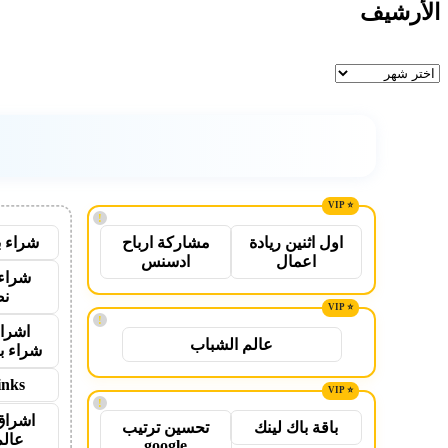
الأرشيف
الأرشيف
!
شراء ب
اول اثنين ريادة
مشاركة ارباح
اعمال
ادسنس
شراء 
نص
!
اشراق
عالم الشباب
شراء ب
inks
!
اشراق
باقة باك لينك
تحسين ترتيب
عالم
google