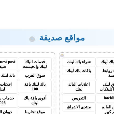
مواقع صديقة
+
!
اك لينك
شراء باك لينك
خدمات الباك
لينك والجيست
ضيف
روابط
باقات باك لينك
ية
سوق العرب
باك لينك با
 لنك،
اعلانات الباك
باك لينك باقة
اعلانات 
100
اكلينكات
لينك
لين
backl
التدريس
أقوى باقة باك
خدمات با
026
لينك
 العالم
منتدى الاشراق
 كبير
موقع تجاربنا
ديوان ا