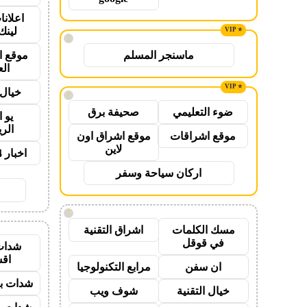
اعلانا
لينك 26
!
موقع ا
ماسنجر المسلم
ال
خيال 
!
ضوء التعليمي
صحيفة برق
يو 
الر
موقع اشراقات
موقع اشراق اون
لاين
اخبار 24 ساعة
اركان سياحة وسفر
!
مسك الكلمات
اشراق التقنية
في قوقل
شدات
اق
ان سفن
مرابع التكنولوجيا
شدات بب
خيال التقنية
شوف ويب