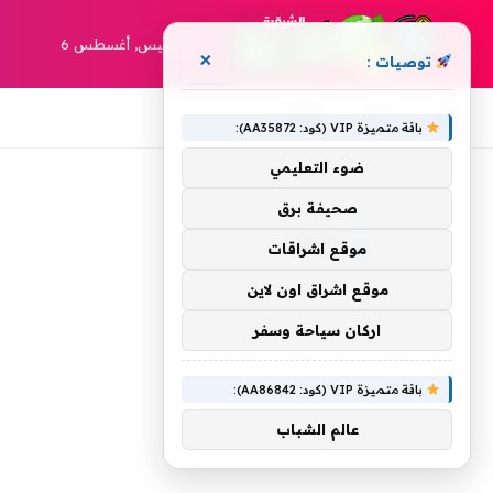
الخميس, أغسطس 6
×
توصيات :
أخبار
مقالات
باقة متميزة VIP (كود: AA35872):
ضوء التعليمي
»
الرئيسية
نهائي
صحيفة برق
نهائي
موقع اشراقات
موقع اشراق اون لاين
اركان سياحة وسفر
باقة متميزة VIP (كود: AA86842):
عالم الشباب