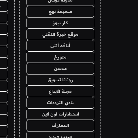
ش
صحيفة نهج
كار نيوز
موقع خبرة التقني
أناقة أنثى
متورخ
مدسن
روتانا تسويق
مجلة الابداع
نادي الترددات
استشارات اون لاين
المعارف
هيدب فيديو