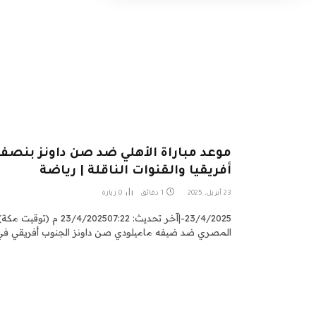
موعد مباراة الأهلي ضد صن داونز بنصف
أفريقيا والقنوات الناقلة | رياضة
23 أبريل، 2025
1 دقائق
0
زيارة
23/4/2025-|آخر تحديث: 7:22
المصري ضد ضيفه ماميلودي صن داونز الجنوب أفريقي ف