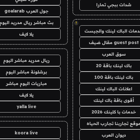
شدات ببجي تمارا
جول العرب goalarab
بث مباشر ريال مدريد اليوم
!
مات الباك لينك والجيست
يلا لايف
guest post مقال ضيف
سوق العرب
ريال مدريد مباشر اليوم
باك لينك باقة 20
برشلونة مباشر اليوم
باك لينك باقة 100
مباريات اليوم مباشر
اعلانات الباك لينك
يلا لايف
أقوى باقة باك لينك
yalla live
خدمات با كلينك 2026
وقع تجاربنا تجارب الحياه
koora live
ديوان العرب