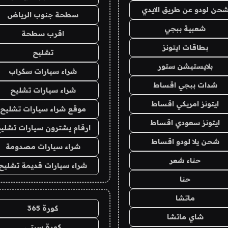
حن لودو عن طريق الايدي
سطحة جنوب الرياض
شعبية ببجي
اقرب سطحة
بطاقات ايتونز
تشليح
بلايستيشن ستور
شراء سيارات سكراب
شدات ببجي اقساط
شراء سيارات تشليح
ايتونز امريكي اقساط
موقع شراء سيارات تشليح
ايتونز سعودي اقساط
ارقام يشترون سيارات تشلي
شحن يلا لودو اقساط
شراء سيارات مصدومة
حناء شعر
شراء سيارات قديمة تشليح
حنا
ماتشا
كورة 365
شاي ماتشا
كورة سيتي