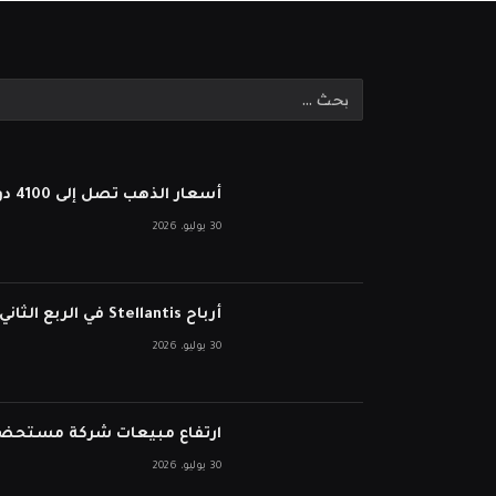
أسعار الذهب تصل إلى 4100 دولار بعد أن أبقى بنك الاحتياطي الفيدرالي أسعار الفائدة ثابتة
30 يوليو، 2026
أرباح Stellantis في الربع الثاني تفشل في انخفاض الأسهم على الرغم من نمو الإيرادات
30 يوليو، 2026
ارتفاع مبيعات شركة مستحضرات التجميل ا
30 يوليو، 2026