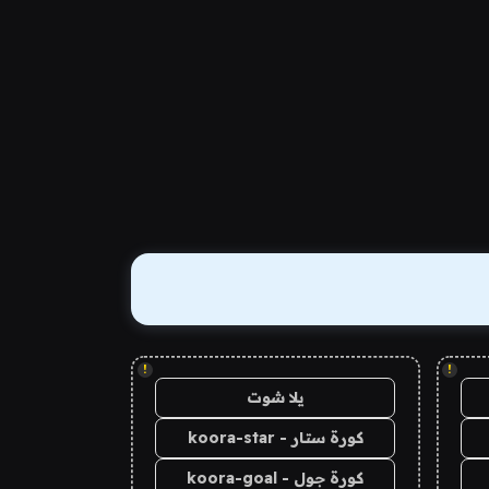
!
!
يلا شوت
كورة ستار - koora-star
كورة جول - koora-goal