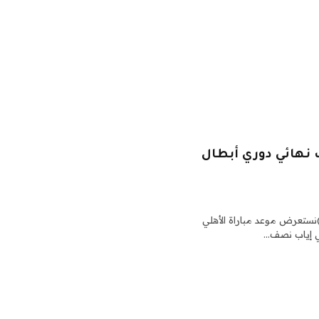
 نهائي دوري أبطال
23/4/20250 م (توقيت مكة)نستعرض موعد مباراة الأهلي
ي إياب نصف…