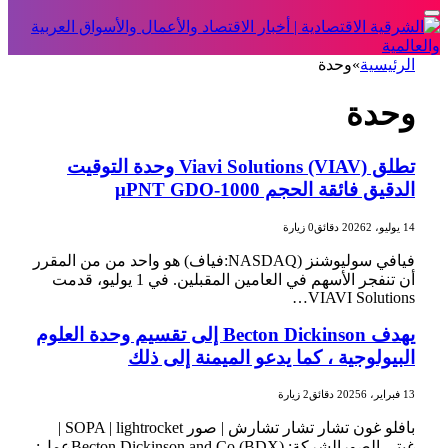
الرئيسية
»
وحدة
وحدة
تطلق Viavi Solutions (VIAV) وحدة التوقيت
الدقيق فائقة الحجم μPNT GDO-1000
14 يوليو، 2026
2 دقائق
0
زيارة
فيافي سوليوشنز (NASDAQ:فياف) هو واحد من من المقرر
أن تنفجر الأسهم في العامين المقبلين. في 1 يوليو، قدمت
VIAVI Solutions…
يهدف Becton Dickinson إلى تقسيم وحدة العلوم
البيولوجية ، كما يدعو الميمنة إلى ذلك
13 فبراير، 2025
6 دقائق
2
زيارة
بافلو غون تشار تشار تشارش | صور SOPA | lightrocket |
غيتي الصورالشركة: Becton Dickinson and Co (BDX)عمل: