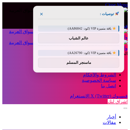
Close Menu
×
توصيات :
فيسبوك
X (Twitter)
الانستغرام
باقة متميزة VIP (كود: AA86842):
عالم الشباب
باقة متميزة VIP (كود: AA26790):
الجمعة, أغسطس 7
ماسنجر المسلم
من نحن
إخلاء المسؤولية
الشروط والأحكام
سياسة الخصوصية
اتصل بنا
فيسبوك
X (Twitter)
الانستغرام
اشراق لنك
أخبار
مقالات