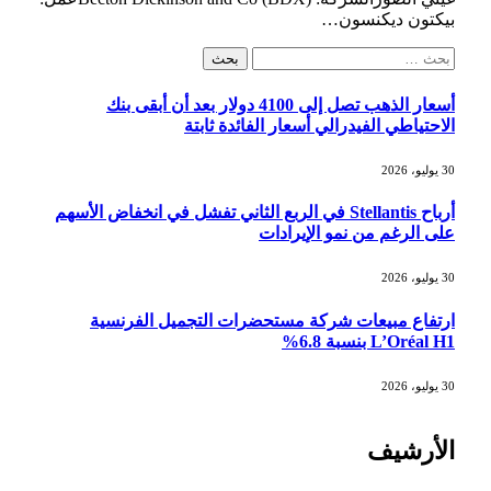
بيكتون ديكنسون…
البحث
عن:
أسعار الذهب تصل إلى 4100 دولار بعد أن أبقى بنك
الاحتياطي الفيدرالي أسعار الفائدة ثابتة
30 يوليو، 2026
أرباح Stellantis في الربع الثاني تفشل في انخفاض الأسهم
على الرغم من نمو الإيرادات
30 يوليو، 2026
ارتفاع مبيعات شركة مستحضرات التجميل الفرنسية
L’Oréal H1 بنسبة 6.8%
30 يوليو، 2026
الأرشيف