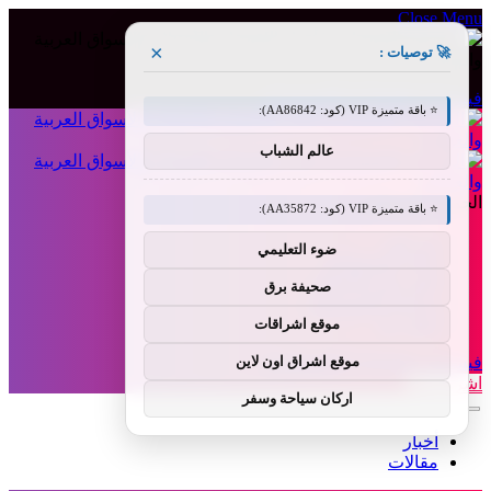
Close Menu
×
🚀 توصيات :
فيسبوك
X (Twitter)
الانستغرام
⭐ باقة متميزة VIP (كود: AA86842):
عالم الشباب
الجمعة, أغسطس 7
⭐ باقة متميزة VIP (كود: AA35872):
من نحن
ضوء التعليمي
إخلاء المسؤولية
الشروط والأحكام
صحيفة برق
سياسة الخصوصية
اتصل بنا
موقع اشراقات
فيسبوك
X (Twitter)
الانستغرام
موقع اشراق اون لاين
اشراق لنك
اركان سياحة وسفر
أخبار
مقالات