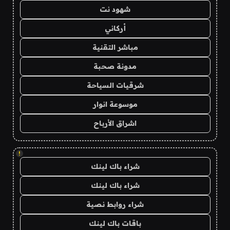
شهود نت
أركاني
مباشر التقنية
مدونة صحبة
شرقيات السياحة
موسوعة انوار
اشراق الأرباح
!
شراء باك لينك
شراء باك لينك
شراء روابط نصية
باقات باك لينك