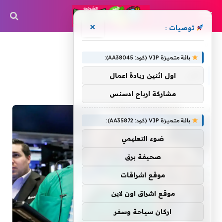
×
توصيات :
»
الرئيسية
يلي
باقة متميزة VIP (كود: AA38045):
يلي
اول اثنين ريادة اعمال
مشاركة ارباح ادسنس
باقة متميزة VIP (كود: AA35872):
ضوء التعليمي
صحيفة برق
موقع اشراقات
موقع اشراق اون لاين
اركان سياحة وسفر