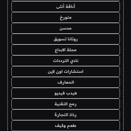
أناقة أنثى
متورخ
مدسن
روتانا تسويق
مجلة الابداع
نادي الترددات
استشارات اون لاين
المعارف
هيدب فيديو
رمح التقنية
رذاذ التجارة
طعم وكيف