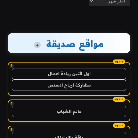
مواقع صديقة
+
!
اول اثنين ريادة اعمال
مشاركة ارباح ادسنس
!
عالم الشباب
!
باقة باك لينك