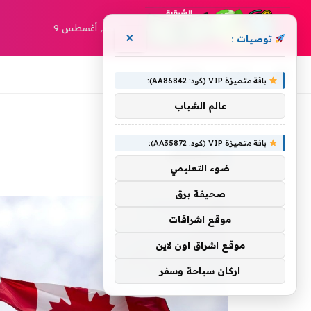
الأحد, أغسطس 9
×
توصيات :
أخبار
مقالات
باقة متميزة VIP (كود: AA86842):
عالم الشباب
»
الرئيسية
ينخفض
باقة متميزة VIP (كود: AA35872):
ينخفض
ضوء التعليمي
صحيفة برق
موقع اشراقات
موقع اشراق اون لاين
اركان سياحة وسفر