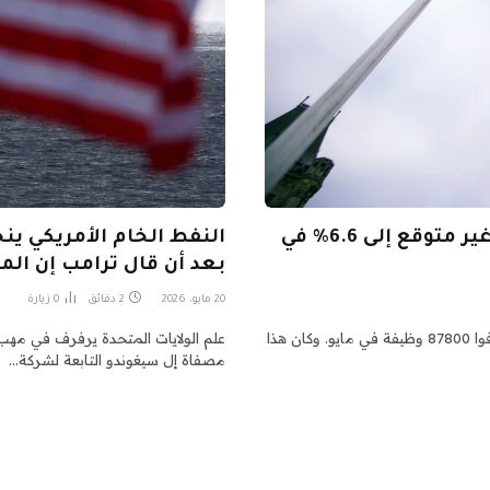
معدل البطالة في كندا ينخفض ​​بشكل غير متوقع إلى 6.6% في
بعد أن قال ترامب إن المح
20 مايو، 2026
2 دقائق
0
زيارة
وقالت هيئة الإحصاء الكندية إن أصحاب العمل في البلاد أضافوا 87800 وظيفة في مايو. وكان هذا
مصفاة إل سيغوندو التابعة لشركة…