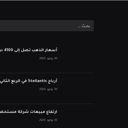
أسعار الذهب تصل إلى 4100 دولار بعد أن أبقى بنك الاحتياطي الفيدرالي أسعار الفائدة ثابتة
30 يوليو، 2026
أرباح Stellantis في الربع الثاني تفشل في انخفاض الأسهم على الرغم من نمو الإيرادات
30 يوليو، 2026
ارتفاع مبيعات شركة مستحضرات التجميل ا
30 يوليو، 2026