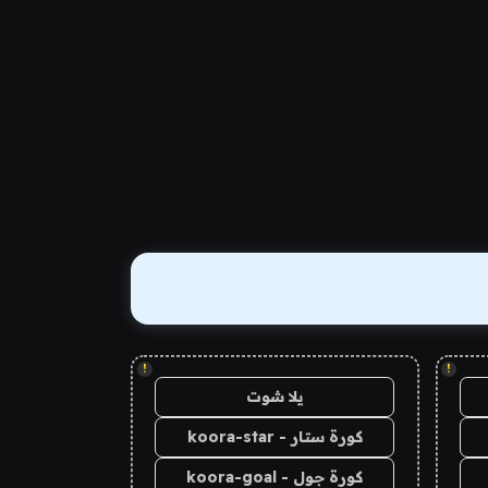
!
!
يلا شوت
كورة ستار - koora-star
كورة جول - koora-goal