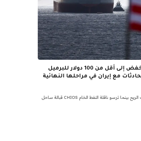
النفط الخام الأمريكي ينخفض ​​إلى أقل من 100 دولار للبرميل
ادثات مع إيران في مراحلها النهائية
علم الولايات المتحدة يرفرف في مهب الريح بينما ترسو ناقلة النفط الخام CHIOS قبالة ساحل