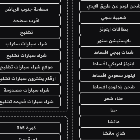
حن لودو عن طريق الايدي
سطحة جنوب الرياض
شعبية ببجي
اقرب سطحة
بطاقات ايتونز
تشليح
بلايستيشن ستور
شراء سيارات سكراب
شدات ببجي اقساط
شراء سيارات تشليح
ايتونز امريكي اقساط
موقع شراء سيارات تشليح
ايتونز سعودي اقساط
ارقام يشترون سيارات تشلي
شحن يلا لودو اقساط
شراء سيارات مصدومة
حناء شعر
شراء سيارات قديمة تشليح
حنا
ماتشا
كورة 365
شاي ماتشا
كورة سيتي