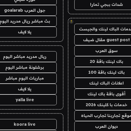
شدات ببجي تمارا
جول العرب goalarab
بث مباشر ريال مدريد اليوم
!
مات الباك لينك والجيست
يلا لايف
guest post مقال ضيف
سوق العرب
ريال مدريد مباشر اليوم
باك لينك باقة 20
برشلونة مباشر اليوم
باك لينك باقة 100
مباريات اليوم مباشر
اعلانات الباك لينك
يلا لايف
أقوى باقة باك لينك
yalla live
خدمات با كلينك 2026
وقع تجاربنا تجارب الحياه
koora live
ديوان العرب