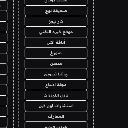
ش
صحيفة نهج
كار نيوز
موقع خبرة التقني
أناقة أنثى
متورخ
مدسن
روتانا تسويق
مجلة الابداع
نادي الترددات
استشارات اون لاين
المعارف
هيدب فيديو