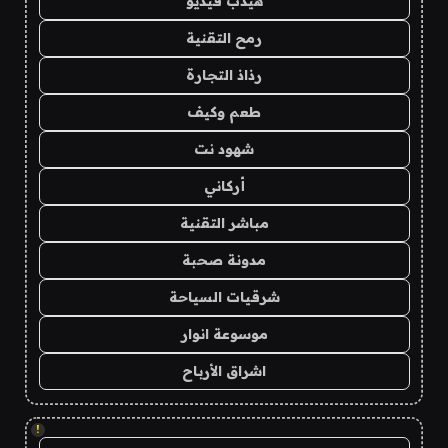
هيدب فيديو
رمح التقنية
رذاذ التجارة
طعم وكيف
شهود نت
أركاني
مباشر التقنية
مدونة صحبة
شرقيات السياحة
موسوعة انوار
اشراق الأرباح
!