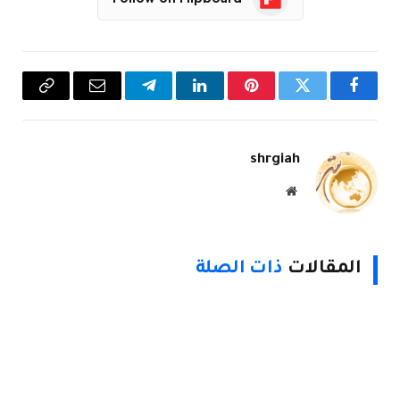
فيسبوك
تويتر
بينتيريست
لينكدإن
تيلقرام
البريد
Copy
الإلكتروني
Link
shrgiah
موقع
الويب
المقالات
ذات الصلة