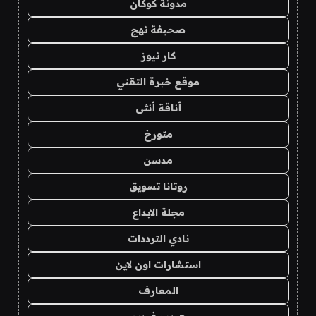
مدونة كوكان
صحيفة نهج
كار نيوز
موقع خبرة التقني
أناقة أنثى
متورخ
مدسن
روتانا تسويق
مجلة الابداع
نادي الترددات
استشارات اون لاين
المعارف