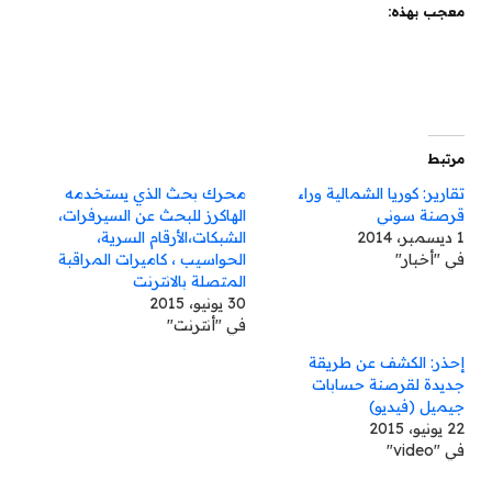
معجب بهذه:
مرتبط
تقارير: كوريا الشمالية وراء
محرك بحث الذي يستخدمه
قرصنة سوني
الهاكرز للبحث عن السيرفرات،
1 ديسمبر، 2014
الشبكات،الأرقام السرية،
في "أخبار"
الحواسيب ، كاميرات المراقبة
المتصلة بالانترنت
30 يونيو، 2015
في "أنترنت"
إحذر: الكشف عن طريقة
جديدة لقرصنة حسابات
جيميل (فيديو)
22 يونيو، 2015
في "video"