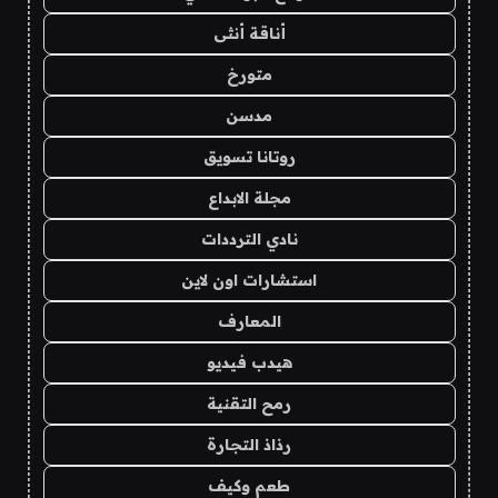
أناقة أنثى
متورخ
مدسن
روتانا تسويق
مجلة الابداع
نادي الترددات
استشارات اون لاين
المعارف
هيدب فيديو
رمح التقنية
رذاذ التجارة
طعم وكيف