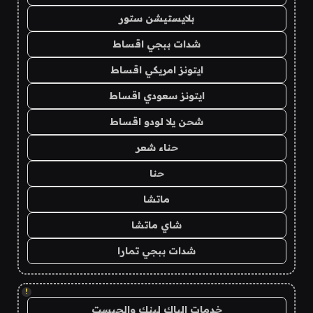
بلايستيشن ستور
شدات ببجي اقساط
ايتونز امريكي اقساط
ايتونز سعودي اقساط
شحن يلا لودو اقساط
حناء شعر
حنا
ماتشا
شاي ماتشا
شدات ببجي تمارا
!
خدمات الباك لينك والجيست