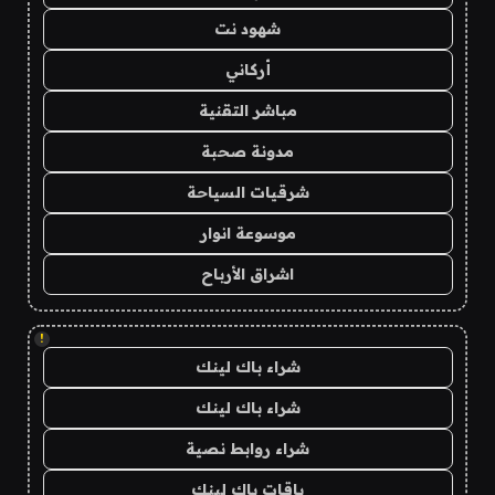
شهود نت
أركاني
مباشر التقنية
مدونة صحبة
شرقيات السياحة
موسوعة انوار
اشراق الأرباح
!
شراء باك لينك
شراء باك لينك
شراء روابط نصية
باقات باك لينك