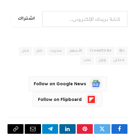
كتابة بريدك الإلكتروني...
اشتراك
BJs
CrowdStrike
الأسهم
ستريت
كبار
مثل
محللي
وول
يحب
Follow on Google News
Follow on Flipboard
فيسبوك
تويتر
بينتيريست
لينكدإن
تيلقرام
البريد
Copy