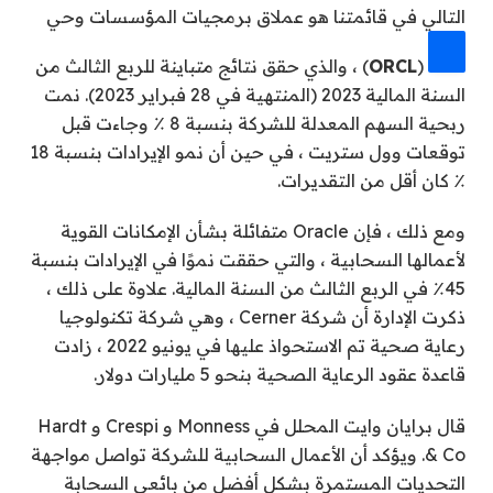
التالي في قائمتنا هو عملاق برمجيات المؤسسات
وحي
(
ORCL
) ، والذي حقق نتائج متباينة للربع الثالث من
السنة المالية 2023 (المنتهية في 28 فبراير 2023). نمت
ربحية السهم المعدلة للشركة بنسبة 8 ٪ وجاءت قبل
توقعات وول ستريت ، في حين أن نمو الإيرادات بنسبة 18
٪ كان أقل من التقديرات.
ومع ذلك ، فإن Oracle متفائلة بشأن الإمكانات القوية
لأعمالها السحابية ، والتي حققت نموًا في الإيرادات بنسبة
45٪ في الربع الثالث من السنة المالية. علاوة على ذلك ،
ذكرت الإدارة أن شركة Cerner ، وهي شركة تكنولوجيا
رعاية صحية تم الاستحواذ عليها في يونيو 2022 ، زادت
قاعدة عقود الرعاية الصحية بنحو 5 مليارات دولار.
قال برايان وايت المحلل في Monness و Crespi و Hardt
& Co. ويؤكد أن الأعمال السحابية للشركة تواصل مواجهة
التحديات المستمرة بشكل أفضل من بائعي السحابة