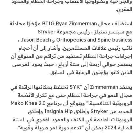
والجراحية وتكنولوجيا الأعصاب وجراحة العظام والعمود
الفقري.
استضاف محلل BTIG Ryan Zimmerman مؤخرًا محادثة
مع سبنسر ستيلز ، رئيس مجموعة Stryker
Orthopedics and Spine business و Jason Beach ،
نائب رئيس علاقات المستثمرين. وأشار إلى أن أحجام
إجراءات جراحة العظام تستفيد من تراكم من المتوقع أن
يستمر حوالي أربعة إلى ستة أرباع ، حيث يعود المرضى
الذين كانوا يؤجلون الرعاية في السابق.
يعتقد Zimmerman أن “SYK تحتفظ بمكانتها الرائدة في
مجال النمو في جراحة العظام حتى مع تكرار الأنظمة
الروبوتية التنافسية.” ويتوقع أن برنامج Mako Knee 2.0
الجديد من Stryker وإطلاق Insignia Hip وإطلاق
الروبوتات القادمة في الكتف والعمود الفقري في السنة
المالية 2024 يمكن أن “تدعم دورة نمو طويلة وقوية”.