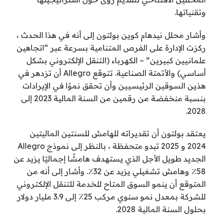
وتقنياتها.
وأشار محلل نيدهام كوين بولتون إلى أنه في هذا الحدث ،
ركزت الإدارة على الفرص المتنامية بسرعة عبر “اتجاهين
علمانيين كبيرين” – الكهرباء (التنقل الإلكتروني بشكل
أساسي) والأتمتة الصناعية. تتوقع Allegro أن تزدهر في
هذين السوقين الرئيسيين وأن تحقق نموًا في الإيرادات
بنسبة منخفضة من رقمين من السنة المالية 2023 إلى
2028.
يعتقد بولتون أن تقديراته للهامش للسنتين الماليتين
2024 و 2025 تبدو متحفظة ، بالنظر إلى نموذج Allegro
الجديد طويل الأجل الذي يستهدف هامشًا إجماليًا يزيد عن
58٪ وهامش تشغيلي يزيد عن 32٪. وأشار إلى أنه من
المتوقع أن ينمو السوق المتاح للخدمة للتنقل الإلكتروني
للشركة بمعدل نمو سنوي مركب 25٪ إلى 3.9 مليار دولار
بحلول السنة المالية 2028.