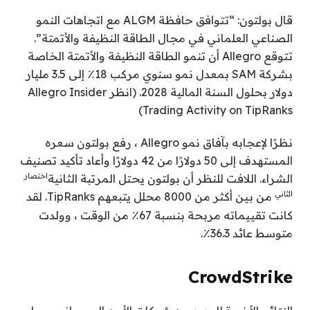
قال بولتون: “تتوافق حافظة ALGM مع اتجاهات النمو
الصناعي العلماني في مجال الطاقة النظيفة والأتمتة”.
تتوقع Allegro أن تنمو الطاقة النظيفة والأتمتة الخاصة
بشركة SAM بمعدل نمو سنوي مركب 18٪ إلى 3.5 مليار
دولار بحلول السنة المالية 2028. (انظر Allegro Insider
Trading Activity on TipRanks)
نظرًا لإعجابه بآفاق نمو Allegro ، رفع بولتون سعره
المستهدف إلى 50 دولارًا من 42 دولارًا وأعاد تأكيد تصنيف
اختصار
الشراء. اللافت للنظر أن بولتون يحتل المرتبة الثانية
الثاني
من بين أكثر من 8000 محلل يتبعهم TipRanks. لقد
كانت تقييماته مربحة بنسبة 67٪ من الوقت ، وولدت
متوسط ​​عائد 36.3٪.
CrowdStrike