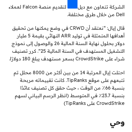
الشركة تتعاون مع
ديل
لتقديم منصة Falcon لعملاء
Dell من خلال طرق مختلفة.
قال إيال: “نعتقد أن CRWD في وضع يمكنها من تحقيق
أهدافها المتمثلة في توليد ARR النهائي بقيمة 5 مليار
دولار بحلول نهاية السنة المالية 26 والوصول إلى نموذج
التشغيل المستهدف في السنة المالية 25”. كرر تصنيف
شراء على CrowdStrike بسعر مستهدف يبلغ 180 دولارًا.
احتلت إيال المرتبة 14 من بين أكثر من 8000 محلل تم
تتبعهم على موقع TipRanks. كانت تقييماته مربحة
بنسبة 66٪ من الوقت ، حيث حقق كل تصنيف عائدًا
بنسبة 23.7٪ في المتوسط. (انظر الرسم البياني لسهم
CrowdStrike على TipRanks)
وحي