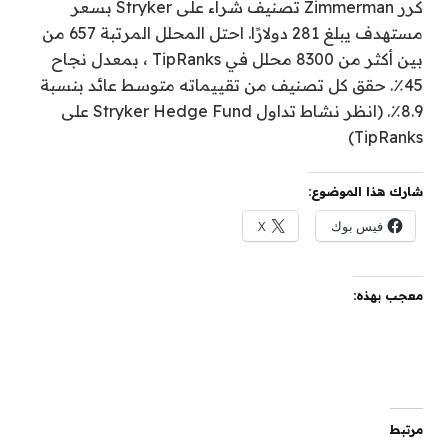
كرر Zimmerman تصنيف شراء على Stryker بسعر
مستهدف يبلغ 281 دولارًا. احتل المحلل المرتبة 657 من
بين أكثر من 8300 محلل في TipRanks ، بمعدل نجاح
45٪. حقق كل تصنيف من تقييماته متوسط ​​عائد بنسبة
8.9٪. (انظر نشاط تداول Stryker Hedge Fund على
TipRanks)
شارك هذا الموضوع:
فيس بوك
X
معجب بهذه:
مرتبط