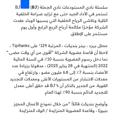
سلسلة نادي المستودعات
نادي الجملة BJ
)
BJ
(
تستمر في الأداء الجيد حتى مع تزايد صرامة الخلفية
الكلية وتلاشي الرياح الخلفية التي يسببها الوباء. عقدت
الشركة مؤخرًا مكالمة أرباح الربع الرابع وأول يوم
مستثمر على الإطلاق.
ذ
محلل بيرد ، بيتر بنديكت ، المرتبة 129
على TipRanks ،
لاحظ أن قاعدة عضوية الشركة “أقوى من أي وقت مضى.”
نما دخل رسوم العضوية بنسبة 10٪ في السنة المالية
2022 (المنتهية في 28 يناير 2023) ، مدفوعًا بزيادة عدد
الأعضاء بنسبة 7٪ إلى 6.8 مليون عضو ، وارتفاع في
معدلات الانتشار من المستويات الأعلى ومعدلات التجديد
القوية. من الجدير بالذكر أن BJ’s قد حقق أعلى معدل
للتجديد الدائم بنسبة 90٪ لهذا العام.
وأوضح بنديكت قائلاً: “من خلال نموذج الأعمال المميّز
بنيويًا ، وقاعدة العضوية المتزايدة / الولاء المتزايدة