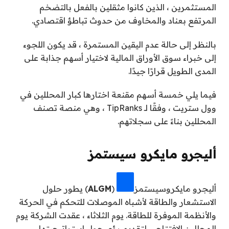
المستثمرين ، الذين كانوا مثقلين بالفعل بالتضخم
المرتفع بعناد والمخاوف من حدوث تباطؤ اقتصادي.
بالنظر إلى حالة عدم اليقين المستمرة ، قد يكون اللجوء
إلى خبراء سوق الأوراق المالية لاختيار أسهم جذابة على
المدى الطويل قرارًا جيدًا.
فيما يلي خمسة أسهم مقنعة اختارها كبار المحللين في
وول ستريت ، وفقًا لـ TipRanks ، وهي منصة تصنف
المحللين بناءً على سجلاتهم.
أليجرو مايكرو سيستمز
أليجرو مايكروسيستمز
(
ALGM
) يطور حلول
الاستشعار والطاقة لأشباه الموصلات للتحكم في الحركة
والأنظمة الموفرة للطاقة. يوم الثلاثاء ، عقدت الشركة يوم
المحللين الافتتاحي لتقديم رؤى حول استراتيجيتها