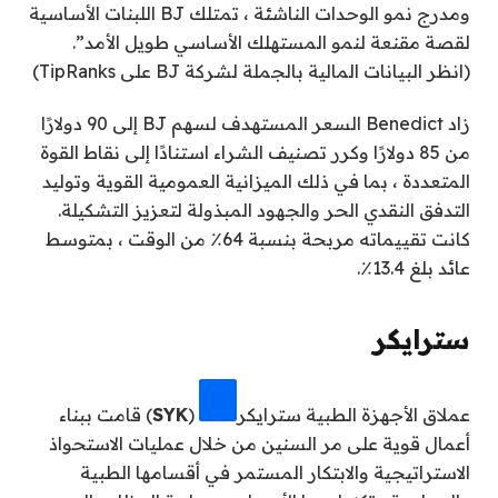
ومدرج نمو الوحدات الناشئة ، تمتلك BJ اللبنات الأساسية
لقصة مقنعة لنمو المستهلك الأساسي طويل الأمد”.
(انظر البيانات المالية بالجملة لشركة BJ على TipRanks)
زاد Benedict السعر المستهدف لسهم BJ إلى 90 دولارًا
من 85 دولارًا وكرر تصنيف الشراء استنادًا إلى نقاط القوة
المتعددة ، بما في ذلك الميزانية العمومية القوية وتوليد
التدفق النقدي الحر والجهود المبذولة لتعزيز التشكيلة.
كانت تقييماته مربحة بنسبة 64٪ من الوقت ، بمتوسط ​​
عائد بلغ 13.4٪.
سترايكر
عملاق الأجهزة الطبية
سترايكر
(
SYK
) قامت ببناء
أعمال قوية على مر السنين من خلال عمليات الاستحواذ
الاستراتيجية والابتكار المستمر في أقسامها الطبية