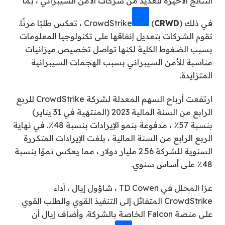
النتائج الأخيرة للعديد من شركات الأمن السيبراني ، بما
في ذلك
CRWD
(
CrowdStrike
) ، تعكس طلبًا مرنًا.
تقوم الشركات بتعديل إنفاقها على تكنولوجيا المعلومات
بسبب الضغوط الكلية لكنها تواصل تخصيص ميزانيات
مناسبة للأمن السيبراني بسبب الهجمات السيبرانية
المتزايدة.
ارتفعت أرباح السهم المعدلة لشركة CrowdStrike للربع
الرابع من السنة المالية 2023 (المنتهية في 31 يناير)
بنسبة 57٪ ، مدفوعة بنمو الإيرادات بنسبة 48٪. في نهاية
الربع الرابع من السنة المالية ، بلغت الإيرادات المتكررة
السنوية للشركة 2.56 مليار دولار ، مما يعكس نموًا بنسبة
48٪ على أساس سنوي.
عزا المحلل في TD Cowen ، شاؤول إيال ، أداء
CrowdStrike المتفائل إلى التنفيذ القوي والطلب القوي
على منصة Falcon الخاصة بالشركة. وأضاف إيال أن