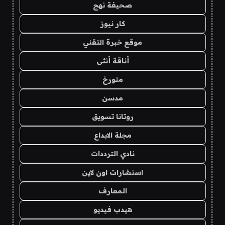
صحيفة نهج
كار نيوز
موقع خبرة التقني
أناقة أنثى
متورخ
مدسن
روتانا تسويق
مجلة الابداع
نادي الترددات
استشارات اون لاين
المعارف
هيدب فيديو