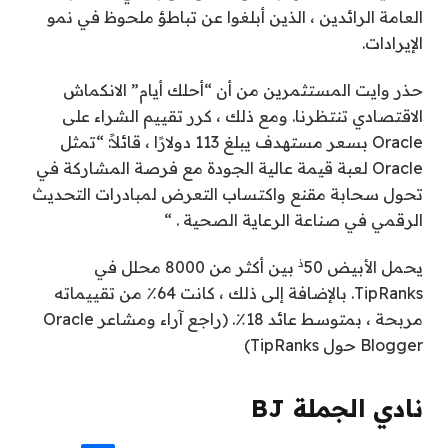
العامة الرائدين ، الذين أبلغوا عن تباطؤ ملحوظ في نمو
الإيرادات.
حذر وايت المستثمرين من أن “أحلك أيام” الانكماش
الاقتصادي تنتظرنا. ومع ذلك ، كرر تقييم الشراء على
Oracle بسعر مستهدف يبلغ 113 دولارًا ، قائلاً: “تمثل
Oracle لعبة قيمة عالية الجودة مع فرصة المشاركة في
تحول سحابة مقنع واكتساب التعرض لمبادرات التحديث
الرقمي في صناعة الرعاية الصحية . “
ذ
يحمل الأبيض 50
بين أكثر من 8000 محلل في
TipRanks. بالإضافة إلى ذلك ، كانت 64٪ من تقييماته
مربحة ، بمتوسط ​​عائد 18٪. (راجع آراء ومشاعر Oracle
Blogger حول TipRanks)
نادي الجملة BJ