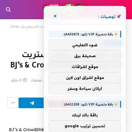
×
توصيات :
»
»
الرئيسية
مال و أعمال
يحب كبار محللي وول ستريت الأسهم مثل BJ’s & CrowdStrike
باقة متميزة VIP (كود: AA35872):
مال و أعمال
ضوء التعليمي
يحب كبار محللي وول ستريت
صحيفة برق
الأسهم مثل BJ’s & CrowdStrike
موقع اشراقات
موقع اشراق اون لاين
بواسطة
9 يونيو، 2023
shrgiah
لا توجد تعليقات
6 دقائق
اركان سياحة وسفر
4
زيارة
باقة متميزة VIP (كود: AA11138):
Flipboard
Google
Follow Us
باقة باك لينك
News
تحسين ترتيب google