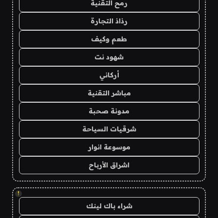
رمح التقنية
رذاذ التجارة
طعم وكيف
شهود نت
أركاني
مباشر التقنية
مدونة صحبة
شرقيات السياحة
موسوعة انوار
اشراق الأرباح
!
شراء باك لينك