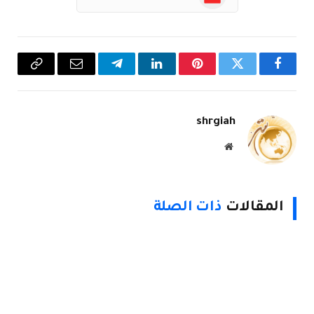
فيسبوك
تويتر
بينتيريست
لينكدإن
تيلقرام
البريد
Copy
الإلكتروني
Link
shrgiah
موقع
الويب
المقالات
ذات الصلة