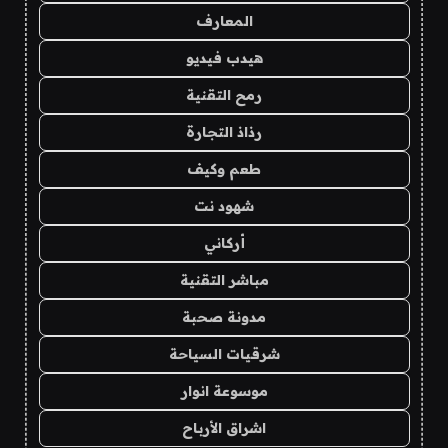
المعارف
هيدب فيديو
رمح التقنية
رذاذ التجارة
طعم وكيف
شهود نت
أركاني
مباشر التقنية
مدونة صحبة
شرقيات السياحة
موسوعة انوار
اشراق الأرباح