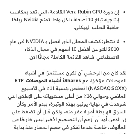
إن دورة Vera Rubin GPU القادمة، التي تعد بمكاسب
إنتاجية تبلغ 10 أضعاف لكل واط، تمنح Nvidia رياحًا
خلفية للطلب الهيكلي.
لا تنتظر: كشف المحلل الذي اتصل بـ NVIDIA في عام
2010 للتو عن أفضل 10 أسهم في مجال الذكاء
الاصطناعي. شاهد القائمة الكاملة مجانًا الآن.
لقد كان من الوحشي أن تكون مستثمرًا في أشباه
الموصلات مؤخرًا، مع
iShares أشباه الموصلات ETF
(NASDAQ:SOXX) انخفض بنسبة 11٪ في الأسبوع
الماضي وحوالي 16٪ من أعلى مستوياته على الإطلاق التي
شوهدت في نهاية يونيو. بهذه الوتيرة، يبدو الأمر وكأن
السوق الهابطة أمر لا مفر منه، ولكن قبل أن تضغط على
زر الذعر، أود أن أزعم أن التصحيح الأخير ليس خارجًا عن
المألوف، خاصة عندما تفكر في حجم المسار منذ بداية