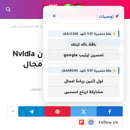
×
توصيات :
»
»
الرئيسية
أخبار الأسواق والاستثمار والشركات
هذا هو السبب وراء كون Nvidia هي القيمة الجديدة في مجال أشباه الموصلات
باقة متميزة VIP (كود: AA11138):
أخبار الأسواق والاستثمار والشركات
باقة باك لينك
هذا هو السبب وراء كون Nvidia
تحسين ترتيب google
هي القيمة الجديدة في مجال
باقة متميزة VIP (كود: AA38045):
أشباه الموصلات
اول اثنين ريادة اعمال
بواسطة
8 يوليو، 2026
shrgiah
لا توجد تعليقات
مشاركة ارباح ادسنس
4 دقائق
1
زيارة
Flipboard
Google
Follow Us
News