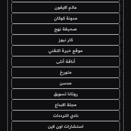
عالم الايفون
مدونة كوكان
صحيفة نهج
كار نيوز
موقع خبرة التقني
أناقة أنثى
متورخ
مدسن
روتانا تسويق
مجلة الابداع
نادي الترددات
استشارات اون لاين