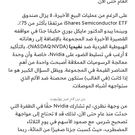
العام حتى الآن.
على الرغم من عمليات البيع الأخيرة، لا يزال صندوق
iShares Semiconductor ETF مرتفعًا بأكثر من 75٪.
وبينما يبدو الدكتور مايكل بوري حكيمًا جدًا في مواقفه
القصيرة الأخيرة ضد المجموعة بالإضافة إلى رهاناته
الهبوطية الفردية ضد
نفيديا
(NASDAQ:NVDA)، بالتأكيد
لا أرغب في تسليط الضوء على Nvidia، خاصة وأن وحدة
معالجة الرسوميات العملاقة أصبحت واحدة من أهم
العناصر القيمة في المجموعة. ويظل السؤال الكبير هو ما
إذا كانت (في الغالب) ستكون محصنة ضد الألم الذي
ستواجهه أشباه الموصلات.
بن بن لام عبر يوتيوب
من وجهة نظري، لم تشارك Nvidia حقًا في الطفرة التي
حدثت منذ عام حتى الآن، لذلك قد لا تحتاج إلى مواجهة
تصحيح شرس. مع صمود الأسهم في يوم الثلاثاء
المضطرب، حيث كسبت جزءًا صغيرًا من المائة، ربما