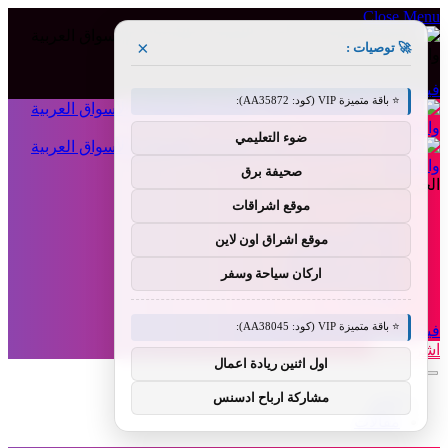
Close Menu
×
🚀 توصيات :
فيسبوك
X (Twitter)
الانستغرام
⭐ باقة متميزة VIP (كود: AA35872):
ضوء التعليمي
صحيفة برق
الجمعة, أغسطس 7
موقع اشراقات
من نحن
إخلاء المسؤولية
موقع اشراق اون لاين
الشروط والأحكام
اركان سياحة وسفر
سياسة الخصوصية
اتصل بنا
⭐ باقة متميزة VIP (كود: AA38045):
فيسبوك
X (Twitter)
الانستغرام
اشراق لنك
اول اثنين ريادة اعمال
مشاركة ارباح ادسنس
أخبار
مقالات