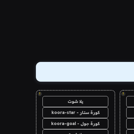
!
!
يلا شوت
كورة ستار - koora-star
كورة جول - koora-goal