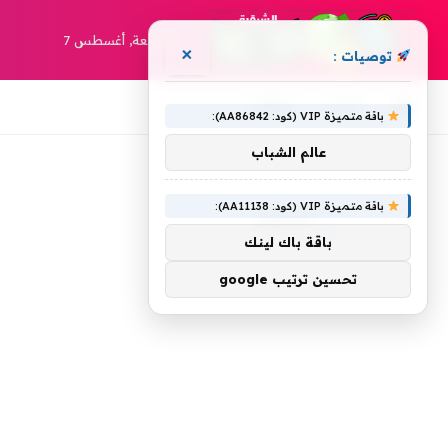
الجمعة, أغسطس 7
×
توصيات :
أخبار
مقالات
باقة متميزة VIP (كود: AA86842):
عالم الشباب
»
الرئيسية
الاتجار
باقة متميزة VIP (كود: AA11138):
الاتجار
باقة باك لينك
تحسين ترتيب google