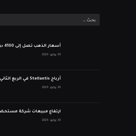
أسعار الذهب تصل إلى 4100 دولار بعد أن أبقى بنك الاحتياطي الفيدرالي أسعار الفائدة ثابتة
30 يوليو، 2026
أرباح Stellantis في الربع الثاني تفشل في انخفاض الأسهم على الرغم من نمو الإيرادات
30 يوليو، 2026
ارتفاع مبيعات شركة مستحضرات التجميل ا
30 يوليو، 2026