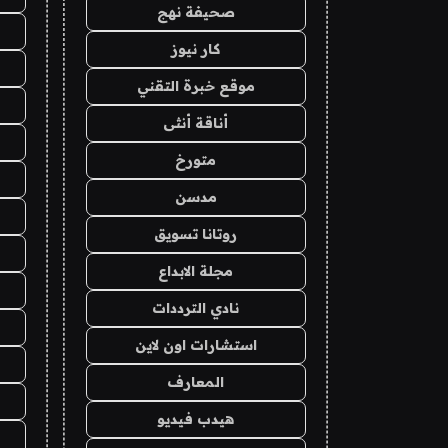
صحيفة نهج
كار نيوز
موقع خبرة التقني
أناقة أنثى
متورخ
مدسن
روتانا تسويق
مجلة الابداع
نادي الترددات
استشارات اون لاين
المعارف
هيدب فيديو