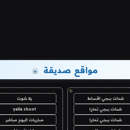
مواقع صديقة
+
!
شدات ببجي اقساط
يلا شوت
شدات ببجي تمارا
yalla shoot
شدات ببجي تمارا
مباريات اليوم مباشر