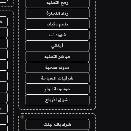
رمح التقنية
رذاذ التجارة
خد
طعم وكيف
شهود نت
أركاني
مباشر التقنية
مدونة صحبة
شرقيات السياحة
موسوعة انوار
اشراق الأرباح
م
!
شراء باك لينك