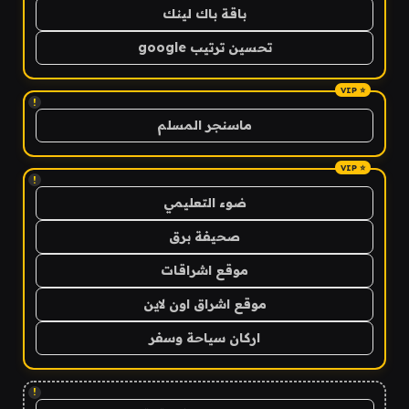
باقة باك لينك
تحسين ترتيب google
!
ماسنجر المسلم
!
ضوء التعليمي
صحيفة برق
موقع اشراقات
موقع اشراق اون لاين
اركان سياحة وسفر
!