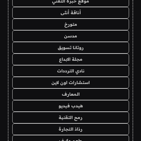
موقع خبرة التقني
أناقة أنثى
متورخ
مدسن
روتانا تسويق
مجلة الابداع
نادي الترددات
استشارات اون لاين
المعارف
هيدب فيديو
رمح التقنية
رذاذ التجارة
طعم وكيف