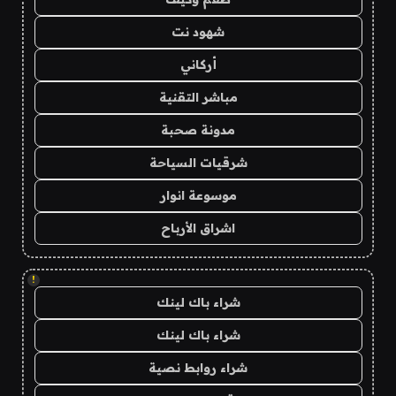
شهود نت
أركاني
مباشر التقنية
مدونة صحبة
شرقيات السياحة
موسوعة انوار
اشراق الأرباح
!
شراء باك لينك
شراء باك لينك
شراء روابط نصية