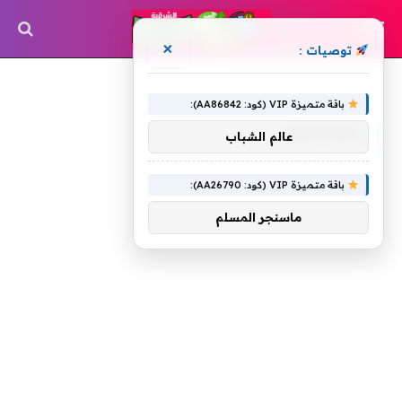
×
توصيات :
»
الرئيسية
Rentokil
باقة متميزة VIP (كود: AA86842):
RENTOKIL
عالم الشباب
باقة متميزة VIP (كود: AA26790):
ماسنجر المسلم