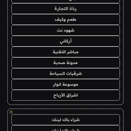
رذاذ التجارة
طعم وكيف
شهود نت
أركاني
مباشر التقنية
مدونة صحبة
شرقيات السياحة
موسوعة انوار
اشراق الأرباح
!
شراء باك لينك
شراء باك لينك