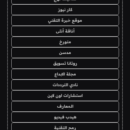
كار نيوز
موقع خبرة التقني
أناقة أنثى
متورخ
مدسن
روتانا تسويق
مجلة الابداع
نادي الترددات
استشارات اون لاين
المعارف
هيدب فيديو
رمح التقنية