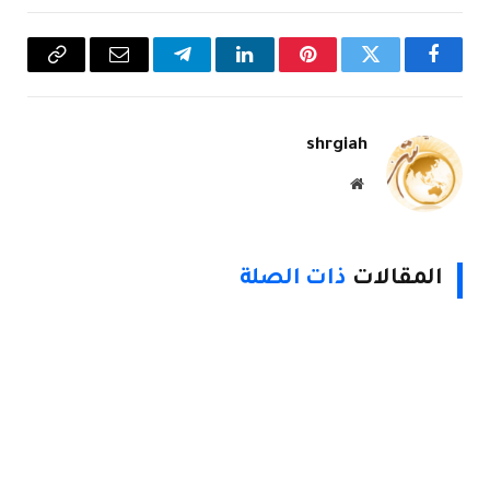
فيسبوك
تويتر
بينتيريست
لينكدإن
تيلقرام
البريد
Copy
الإلكتروني
Link
shrgiah
موقع
الويب
المقالات
ذات الصلة