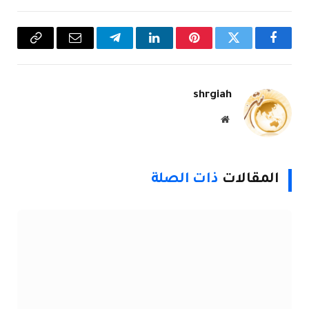
فيسبوك
تويتر
بينتيريست
لينكدإن
تيلقرام
البريد
Copy
الإلكتروني
Link
shrgiah
موقع
الويب
المقالات
ذات الصلة