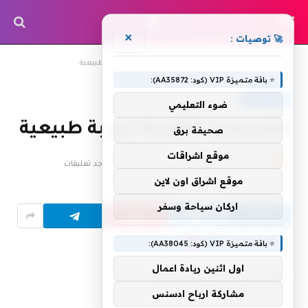
×
🚀 توصيات :
»
»
الرئيسية
مال و أعمال
الصدمات النقدية: تجربة طبيعية
⭐ باقة متميزة VIP (كود: AA35872):
مال و أعمال
ضوء التعليمي
الصدمات النقدية: تجربة طبيعية
صحيفة برق
موقع اشراقات
بواسطة
22 أكتوبر، 2024
shrgiah
لا توجد تعليقات
موقع اشراق اون لاين
3 دقائق
3
زيارة
اركان سياحة وسفر
Flipboard
Google
Follow Us
⭐ باقة متميزة VIP (كود: AA38045):
News
اول اثنين ريادة اعمال
مشاركة ارباح ادسنس