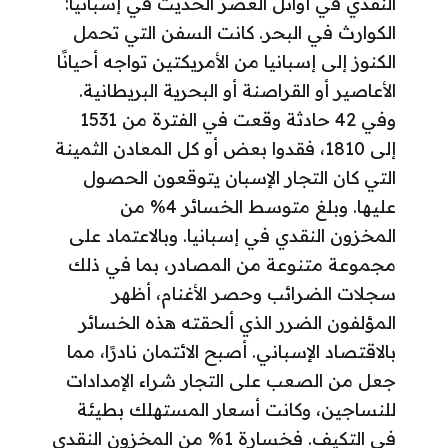
النقدي في أوائل العصر الحديث في إسبانيا:
الكوارث في البحر. كانت السفن التي تحمل
الكنوز إلى إسبانيا من الأمريكتين تواجه أحيانًا
الأعاصير أو القراصنة أو البحرية البريطانية.
وفي 42 حادثة وقعت في الفترة من 1531
إلى 1810، فقدوا بعض أو كل المعادن الثمينة
التي كان التجار الإسبان يتوقعون الحصول
عليها. وبلغ متوسط ​​الخسائر 4% من
المخزون النقدي في إسبانيا. وبالاعتماد على
مجموعة متنوعة من المصادر، بما في ذلك
سجلات الضرائب وحصر الأغنام، أظهر
المؤلفون الضرر الذي ألحقته هذه الخسائر
بالاقتصاد الإسباني. أصبح الائتمان نادرًا، مما
جعل من الصعب على التجار شراء الإمدادات
للنساجين، وكانت أسعار المستهلك بطيئة
في التكيف. فخسارة 1% من المخزون النقدي