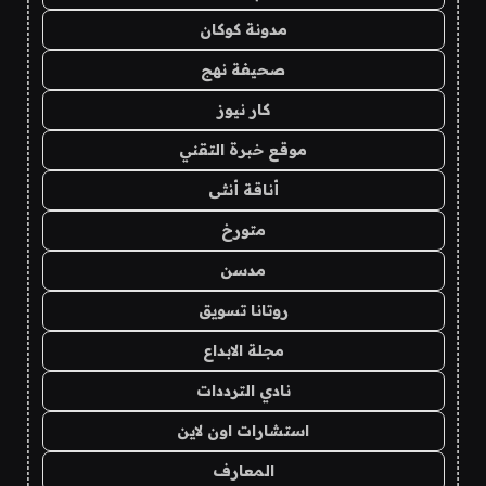
مدونة كوكان
صحيفة نهج
كار نيوز
موقع خبرة التقني
أناقة أنثى
متورخ
مدسن
روتانا تسويق
مجلة الابداع
نادي الترددات
استشارات اون لاين
المعارف