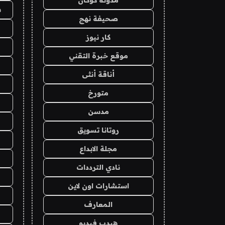
ش
صحيفة نهج
كار نيوز
موقع خبرة التقني
أناقة أنثى
متورخ
مدسن
روتانا تسويق
مجلة الابداع
نادي الترددات
استشارات اون لاين
المعارف
هيدب فيديو