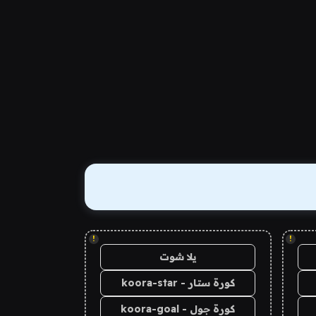
!
!
يلا شوت
كورة ستار - koora-star
كورة جول - koora-goal