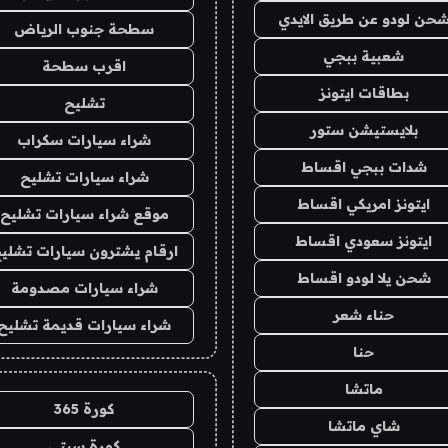
حن لودو عن طريق الايدي
سطحة جنوب الرياض
شعبية ببجي
اقرب سطحة
بطاقات ايتونز
تشليح
بلايستيشن ستور
شراء سيارات سكراب
شدات ببجي اقساط
شراء سيارات تشليح
ايتونز امريكي اقساط
موقع شراء سيارات تشليح
ايتونز سعودي اقساط
ارقام يشترون سيارات تشلي
شحن يلا لودو اقساط
شراء سيارات مصدومة
حناء شعر
شراء سيارات قديمة تشليح
حنا
ماتشا
كورة 365
شاي ماتشا
كورة سيتي