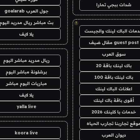
شدات ببجي تمارا
جول العرب goalarab
بث مباشر ريال مدريد اليوم
!
مات الباك لينك والجيست
يلا لايف
guest post مقال ضيف
سوق العرب
ريال مدريد مباشر اليوم
باك لينك باقة 20
برشلونة مباشر اليوم
باك لينك باقة 100
مباريات اليوم مباشر
اعلانات الباك لينك
يلا لايف
أقوى باقة باك لينك
yalla live
خدمات با كلينك 2026
وقع تجاربنا تجارب الحياه
koora live
ديوان العرب