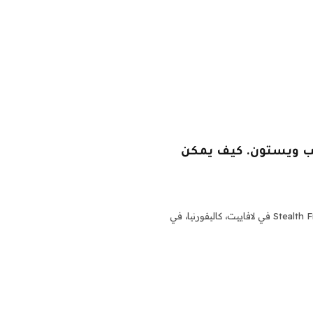
مب ويستون. كيف يمكن
لقطة مقرّبة لشعار Lamb Weston المطبوع على علبة Stealth Fries في لافاييت، كاليفورنيا، في