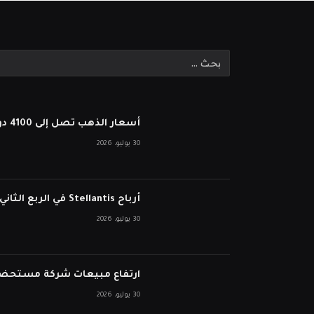
أسعار الذهب تصل إلى 4100 دولار بعد أن أبقى بنك الاحتياطي الفيدرالي أسعار الفائدة ثابتة
30 يوليو، 2026
أرباح Stellantis في الربع الثاني تفشل في انخفاض الأسهم على الرغم من نمو الإيرادات
30 يوليو، 2026
ارتفاع مبيعات شركة مستحضرات التجميل ا
30 يوليو، 2026