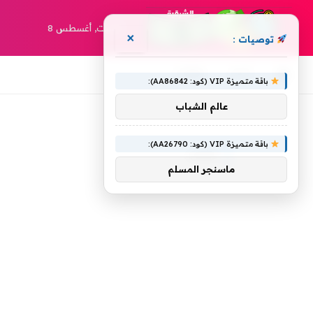
السبت, أغسطس 8
×
توصيات :
أخبار
مقالات
باقة متميزة VIP (كود: AA86842):
عالم الشباب
»
الرئيسية
لامب
باقة متميزة VIP (كود: AA26790):
لامب
ماسنجر المسلم