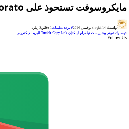
مايكروسوفت تستحوذ على Aorato لتأمين خدمتها للتخزين السحابي
بواسطة
14 نوفمبر، 2014
shrgiah
لا توجد تعليقات
1 دقائق
3
زيارة
فيسبوك
تويتر
بينتيريست
تيلقرام
لينكدإن
Copy Link
Tumblr
البريد الإلكتروني
Follow Us