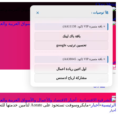
Close Menu
×
🚀 توصيات :
فيسبوك
X (Twitter)
الانستغرام
⭐ باقة متميزة VIP (كود: AA11138):
من نحن
باقة باك لينك
إخلاء المسؤولية
الشروط والأحكام
تحسين ترتيب google
سياسة الخصوصية
اتصل بنا
⭐ باقة متميزة VIP (كود: AA38045):
فيسبوك
X (Twitter)
الانستغرام
اشراق لنك
اول اثنين ريادة اعمال
مشاركة ارباح ادسنس
أخبار
مقالات
الرئيسية
»
أخبار
»
مايكروسوفت تستحوذ على Aorato لتأمين خدمتها للتخزين السحابي
أخبار