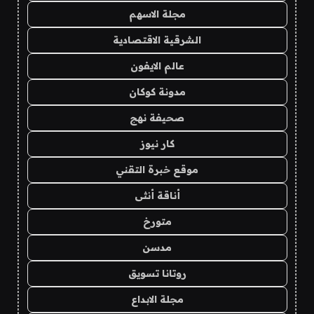
مجلة الاسهم
الشرقية الاقتصادية
عالم الايفون
مدونة كوكان
صحيفة نهج
كار نيوز
موقع خبرة التقني
أناقة أنثى
متورخ
مدسن
روتانا تسويق
مجلة الابداع