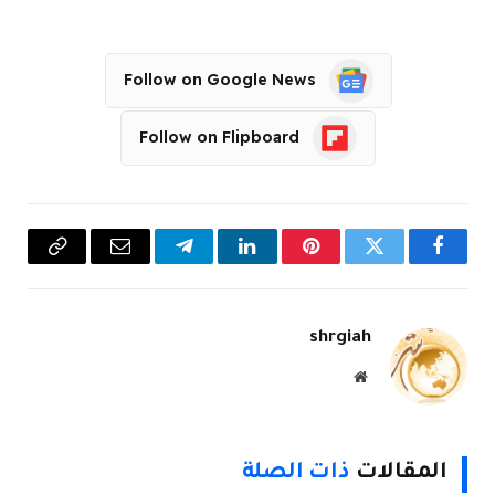
Follow on Google News
Follow on Flipboard
فيسبوك
تويتر
بينتيريست
لينكدإن
تيلقرام
البريد
Copy
الإلكتروني
Link
shrgiah
موقع
الويب
المقالات
ذات الصلة