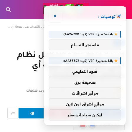
×
توصيات :
»
»
الرئيسية
أخبار
إيران تسعى إلى تشغيل نظام أمني للتعرف على هوية أي شخص على الإنترنت
باقة متميزة VIP (كود: AA26790):
أخبار
ماسنجر المسلم
إيران تسعى إلى تشغيل نظام
باقة متميزة VIP (كود: AA35872):
أمني للتعرف على هوية أي
ضوء التعليمي
شخص على الإنترنت
صحيفة برق
بواسطة
8 ديسمبر، 2014
shrgiah
لا توجد تعليقات
موقع اشراقات
1 دقائق
3
زيارة
موقع اشراق اون لاين
اركان سياحة وسفر
Flipboard
Google
Follow Us
News