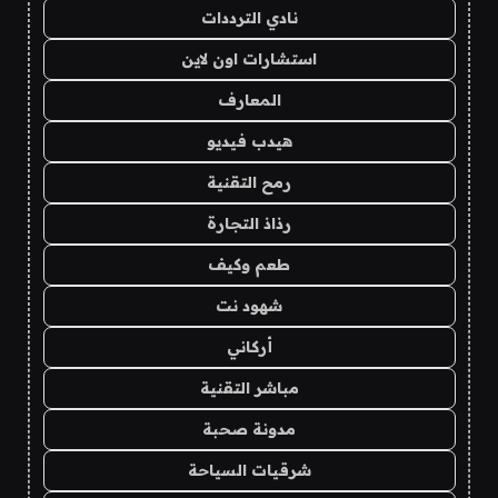
نادي الترددات
استشارات اون لاين
المعارف
هيدب فيديو
رمح التقنية
رذاذ التجارة
طعم وكيف
شهود نت
أركاني
مباشر التقنية
مدونة صحبة
شرقيات السياحة