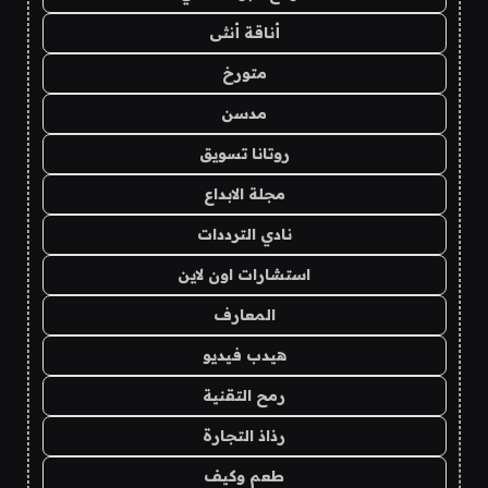
أناقة أنثى
متورخ
مدسن
روتانا تسويق
مجلة الابداع
نادي الترددات
استشارات اون لاين
المعارف
هيدب فيديو
رمح التقنية
رذاذ التجارة
طعم وكيف