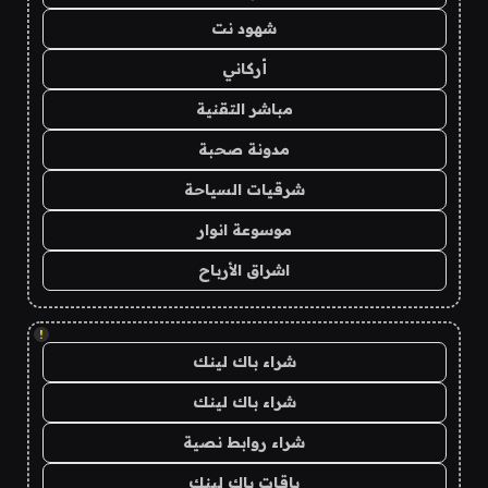
شهود نت
أركاني
مباشر التقنية
مدونة صحبة
شرقيات السياحة
موسوعة انوار
اشراق الأرباح
!
شراء باك لينك
شراء باك لينك
شراء روابط نصية
باقات باك لينك