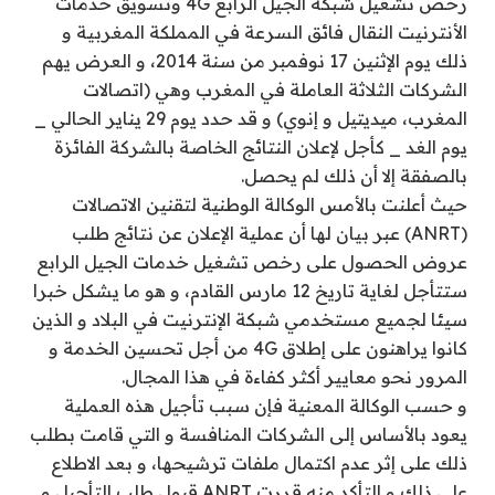
رخص تشغيل شبكة الجيل الرابع 4G وتسويق خدمات
الأنترنيت النقال فائق السرعة في المملكة المغربية و
ذلك يوم الإثنين 17 نوفمبر من سنة 2014، و العرض يهم
الشركات الثلاثة العاملة في المغرب وهي (اتصالات
المغرب، ميديتيل و إنوي) و قد حدد يوم 29 يناير الحالي _
يوم الغد _ كأجل لإعلان النتائج الخاصة بالشركة الفائزة
بالصفقة إلا أن ذلك لم يحصل.
حيث أعلنت بالأمس الوكالة الوطنية لتقنين الاتصالات
(ANRT) عبر بيان لها أن عملية الإعلان عن نتائج طلب
عروض الحصول على رخص تشغيل خدمات الجيل الرابع
ستتأجل لغاية تاريخ 12 مارس القادم، و هو ما يشكل خبرا
سيئا لجميع مستخدمي شبكة الإنترنيت في البلاد و الذين
كانوا يراهنون على إطلاق 4G من أجل تحسين الخدمة و
المرور نحو معايير أكثر كفاءة في هذا المجال.
و حسب الوكالة المعنية فإن سبب تأجيل هذه العملية
يعود بالأساس إلى الشركات المنافسة و التي قامت بطلب
ذلك على إثر عدم اكتمال ملفات ترشيحها، و بعد الاطلاع
على ذلك و التأكد منه قررت ANRT قبول طلب التأجيل و