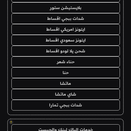
بلايستيشن ستور
شدات ببجي اقساط
ايتونز امريكي اقساط
ايتونز سعودي اقساط
شحن يلا لودو اقساط
حناء شعر
حنا
ماتشا
شاي ماتشا
شدات ببجي تمارا
!
خدمات الباك لينك والجيست