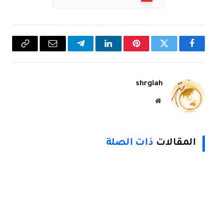
فيسبوك
تويتر
بينتيريست
لينكدإن
تيلقرام
البريد
Copy
الإلكتروني
Link
shrgiah
موقع
الويب
المقالات
ذات الصلة