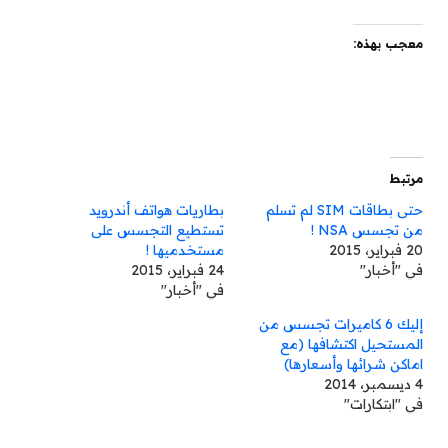
معجب بهذه:
مرتبط
حتى بطاقات SIM لم تسلم
بطاريات هواتف أندرويد
من تجسس NSA !
تستطيع التجسس على
20 فبراير، 2015
مستخدميها !
في "أخبار"
24 فبراير، 2015
في "أخبار"
إليك 6 كاميرات تجسس من
المستحيل اكتشافها (مع
اماكن شرائها وأسعارها)
4 ديسمبر، 2014
في "ابتكارات"