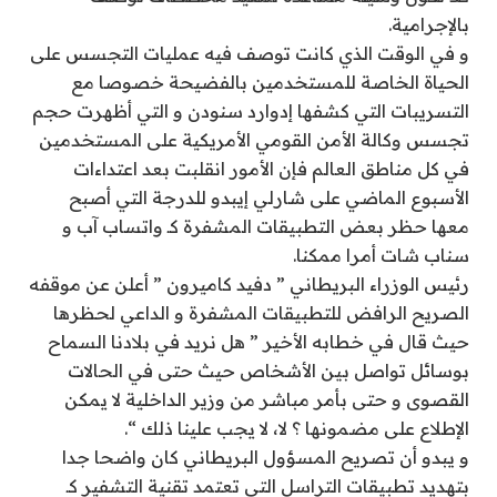
بالإجرامية.
و في الوقت الذي كانت توصف فيه عمليات التجسس على
الحياة الخاصة للمستخدمين بالفضيحة خصوصا مع
التسريبات التي كشفها إدوارد سنودن و التي أظهرت حجم
تجسس وكالة الأمن القومي الأمريكية على المستخدمين
في كل مناطق العالم فإن الأمور انقلبت بعد اعتداءات
الأسبوع الماضي على شارلي إيبدو للدرجة التي أصبح
معها حظر بعض التطبيقات المشفرة كـ واتساب آب و
سناب شات أمرا ممكنا.
رئيس الوزراء البريطاني ” دفيد كاميرون ” أعلن عن موقفه
الصريح الرافض للتطبيقات المشفرة و الداعي لحظرها
حيث قال في خطابه الأخير ” هل نريد في بلادنا السماح
بوسائل تواصل بين الأشخاص حيث حتى في الحالات
القصوى و حتى بأمر مباشر من وزير الداخلية لا يمكن
الإطلاع على مضمونها ؟ لا، لا يجب علينا ذلك “.
و يبدو أن تصريح المسؤول البريطاني كان واضحا جدا
بتهديد تطبيقات التراسل التي تعتمد تقنية التشفير كـ