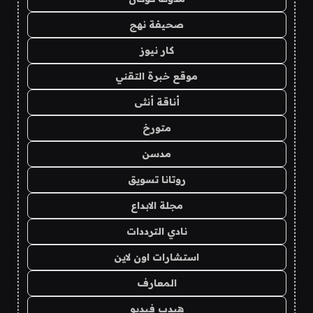
صحيفة نهج
كار نيوز
موقع خبرة التقني
أناقة أنثى
متورخ
مدسن
روتانا تسويق
مجلة الابداع
نادي الترددات
استشارات اون لاين
المعارف
هيدب فيديو