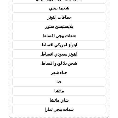
شعبية ببجي
بطاقات ايتونز
بلايستيشن ستور
شدات ببجي اقساط
ايتونز امريكي اقساط
ايتونز سعودي اقساط
شحن يلا لودو اقساط
حناء شعر
حنا
ماتشا
شاي ماتشا
شدات ببجي تمارا