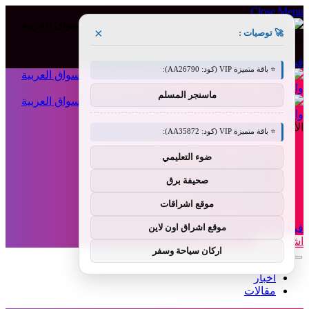
Close Menu
×
🚀 توصيات :
فيسبوك
X (Twitter)
الانستغرام
⭐ باقة متميزة VIP (كود: AA26790):
ماسنجر المسلم
الأحد, أغسطس 9
⭐ باقة متميزة VIP (كود: AA35872):
من نحن
ضوء التعليمي
إخلاء المسؤولية
الشروط والأحكام
صحيفة برق
سياسة الخصوصية
اتصل بنا
موقع اشراقات
فيسبوك
X (Twitter)
الانستغرام
موقع اشراق اون لاين
اشراق لنك
اركان سياحة وسفر
أخبار
مقالات