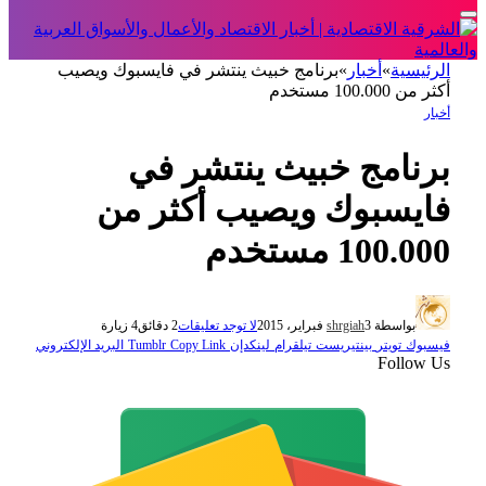
الرئيسية
»
أخبار
»
برنامج خبيث ينتشر في فايسبوك ويصيب
أكثر من 100.000 مستخدم
أخبار
برنامج خبيث ينتشر في
فايسبوك ويصيب أكثر من
100.000 مستخدم
بواسطة
3 فبراير، 2015
shrgiah
لا توجد تعليقات
2 دقائق
4
زيارة
فيسبوك
تويتر
بينتيريست
تيلقرام
لينكدإن
Copy Link
Tumblr
البريد الإلكتروني
Follow Us