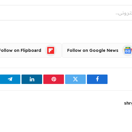
Follow on Flipboard
Follow on Google News
فيسبوك
تويتر
بينتيريست
لينكدإن
تيلقر
shr