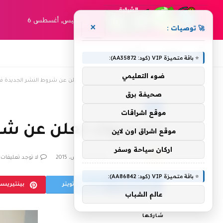
الخميس, أغسطس 6
×
🚀 توصيات :
أخبار
مقالات
⭐ باقة متميزة VIP (كود: AA35872):
ضوء التعليمي
»
»
الرئيسية
أخبار
فايسبوك تعلن عن شروط النشر الجديدة ف
صحيفة برق
أخبار
موقع اشراقات
فايسبوك تعلن عن شرو
موقع اشراق اون لاين
اركان سياحة وسفر
بواسطة
16 مارس، 2015
shrgiah
لا توجد تعليقات
⭐ باقة متميزة VIP (كود: AA86842):
فيسبوك
تويتر
بينتيريس
عالم الشباب
شاركها