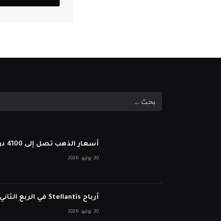
أسعار الذهب تصل إلى 4100 دولار بعد أن أبقى بنك الاحتياطي الفيدرالي أسعار الفائدة ثابتة
30 يوليو، 2026
أرباح Stellantis في الربع الثاني تفشل في انخفاض الأسهم على الرغم من نمو الإيرادات
30 يوليو، 2026