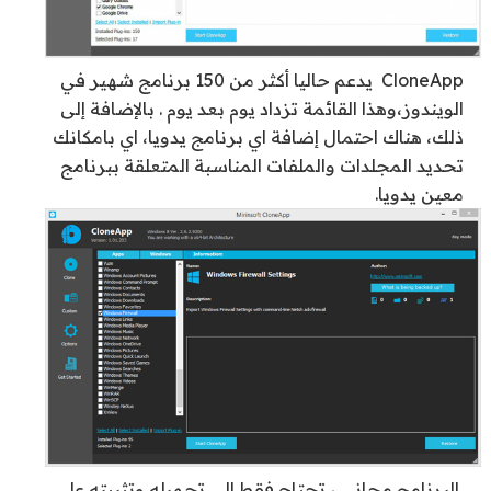
CloneApp يدعم حاليا أكثر من 150 برنامج شهير في
الويندوز،وهذا القائمة تزداد يوم بعد يوم . بالإضافة إلى
ذلك، هناك احتمال إضافة اي برنامج يدويا، اي بامكانك
تحديد المجلدات والملفات المناسبة المتعلقة ببرنامج
معين يدويا.
البرنامج مجاني ، تحتاج فقط الى تحميله وتثبيته على