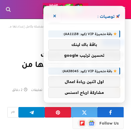
×
توصيات :
»
»
الرئيسية
CloneApp :نقل برامجك المفضلة بكامل إعدادتها من ويندوز إلى اخر نقرة زر
windows7
باقة متميزة VIP (كود: AA11138):
WINDOWS7
باقة باك لينك
CloneApp :نقل برامجك
تحسين ترتيب google
المفضلة بكامل إعدادتها من
باقة متميزة VIP (كود: AA38045):
ويندوز إلى اخر نقرة زر
اول اثنين ريادة اعمال
بواسطة
2 يوليو، 2015
shrgiah
لا توجد تعليقات
2 دقائق
مشاركة ارباح ادسنس
3
زيارة
Flipboard
Google
Follow Us
News