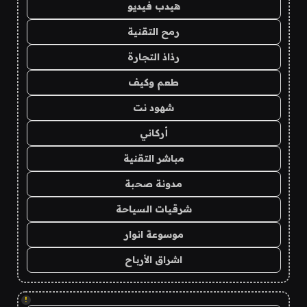
هيدب فيديو
رمح التقنية
رذاذ التجارة
طعم وكيف
شهود نت
أركاني
مباشر التقنية
مدونة صحبة
شرقيات السياحة
موسوعة انوار
اشراق الأرباح
!