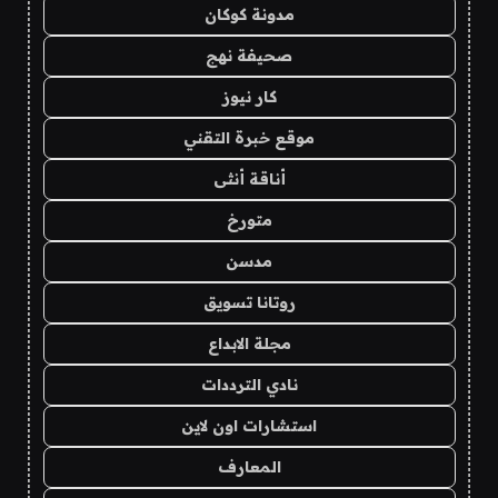
مدونة كوكان
صحيفة نهج
كار نيوز
موقع خبرة التقني
أناقة أنثى
متورخ
مدسن
روتانا تسويق
مجلة الابداع
نادي الترددات
استشارات اون لاين
المعارف