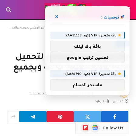
×
توصيات :
»
»
الرئيسية
أنترنت
yts من أفضل المواقع لتحميل آخر الافلام بجودة عالية وبجميع اللغات على حاسوبك
باقة متميزة VIP (كود: AA11138):
أنترنت
باقة باك لينك
yts من أفضل المواقع لتحميل
تحسين ترتيب google
آخر الافلام بجودة عالية وبجميع
باقة متميزة VIP (كود: AA26790):
اللغات على حاسوبك
ماسنجر المسلم
بواسطة
13 مارس، 2015
shrgiah
لا توجد تعليقات
1 دقائق
3
زيارة
Flipboard
Google
Follow Us
News