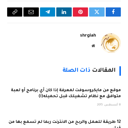
فيسبوك
تويتر
بينتيريست
لينكدإن
تيلقرام
البريد
Copy
الإلكتروني
Link
shrgiah
موقع
الويب
المقالات
ذات الصلة
موقع من مايكروسوفت لمعرفة إذا كان أي برنامج أو لعبة
متوافق مع نظام تشغيلك قبل تحميله(ا)
8 أغسطس، 2015
12 طريقة للعمل والربح من الانترنت ربما لم تسمع بها من