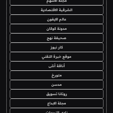
مجلة الاسهم
الشرقية الاقتصادية
عالم الايفون
مدونة كوكان
صحيفة نهج
كار نيوز
موقع خبرة التقني
أناقة أنثى
متورخ
مدسن
روتانا تسويق
مجلة الابداع
نادي الترددات