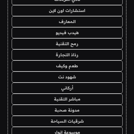
استشارات اون لاين
المعارف
هيدب فيديو
رمح التقنية
رذاذ التجارة
طعم وكيف
شهود نت
أركاني
مباشر التقنية
مدونة صحبة
شرقيات السياحة
موسوعة انوار