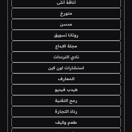
أناقة أنثى
متورخ
مدسن
روتانا تسويق
مجلة الابداع
نادي الترددات
استشارات اون لاين
المعارف
هيدب فيديو
رمح التقنية
رذاذ التجارة
طعم وكيف