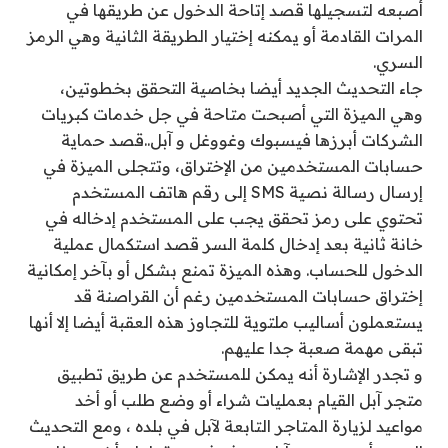
أصبعه لتسجيلها قصد إتاحة الدخول عن طريقها في
المرات القادمة أو يمكنه إختيار الطريقة الثانية وهي الرمز
السري.
جاء التحديث الجديد أيضا بخاصية التحقق بخطوتين،
وهي الميزة التي أصبحت متاحة في جل خدمات كبريات
الشركات أبرزها فيسبوك وغووغل و آبل..قصد حماية
حسابات المستخدمين من الإختراق، وتتجلى الميزة في
إرسال رسالة نصية SMS إلى رقم هاتف المستخدم
تحتوي على رمز تحقق يجب على المستخدم إدخاله في
خانة ثانية بعد إدخال كلمة السر قصد استكمال عملية
الدخول للحساب. وهذه الميزة تمنع بشكل أو بآخر إمكانية
إختراق حسابات المستخدمين رغم أن القراصنة قد
يستعملون أساليب ملتوية للتجاوز هذه العقبة أيضا إلا أنها
تبقى مهمة صعبة جدا عليهم.
و تجدر الإشارة أنه يمكن للمستخدم عن طريق تطبيق
متجر آبل القيام بعمليات شراء أو وضع طلب أو أخد
مواعيد لزيارة المتاجر التابعة لآبل في بلده ، ومع التحديث