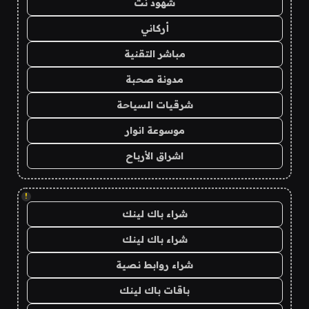
شهود نت
أركاني
مباشر التقنية
مدونة صحبة
شرقيات السياحة
موسوعة انوار
اشراق الأرباح
!
شراء باك لينك
شراء باك لينك
شراء روابط نصية
باقات باك لينك