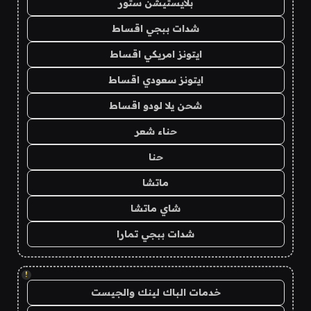
بلايستيشن ستور
شدات ببجي اقساط
ايتونز امريكي اقساط
ايتونز سعودي اقساط
شحن يلا لودو اقساط
حناء شعر
حنا
ماتشا
شاي ماتشا
شدات ببجي تمارا
!
خدمات الباك لينك والجيست