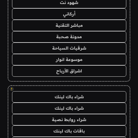
شهود نت
أركاني
مباشر التقنية
مدونة صحبة
شرقيات السياحة
موسوعة انوار
اشراق الأرباح
!
شراء باك لينك
شراء باك لينك
شراء روابط نصية
باقات باك لينك