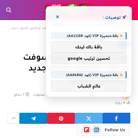
×
توصيات :
»
»
الرئيسية
أخبار
بعد سكايب .. مايكروسوفت تستعد لإطلاق تطبيق جديد للتراسل الفوري
باقة متميزة VIP (كود: AA11138):
أخبار
باقة باك لينك
بعد سكايب .. مايكروسوفت
تحسين ترتيب google
تستعد لإطلاق تطبيق جديد
باقة متميزة VIP (كود: AA86842):
للتراسل الفوري
عالم الشباب
بواسطة
21 مايو، 2015
shrgiah
لا توجد تعليقات
1 دقائق
4
زيارة
Flipboard
Google
Follow Us
News