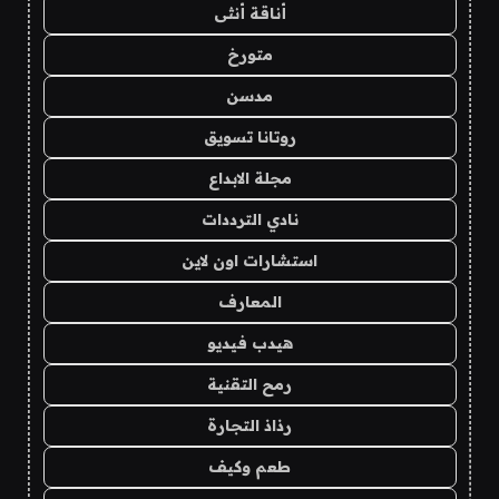
أناقة أنثى
متورخ
مدسن
روتانا تسويق
مجلة الابداع
نادي الترددات
استشارات اون لاين
المعارف
هيدب فيديو
رمح التقنية
رذاذ التجارة
طعم وكيف