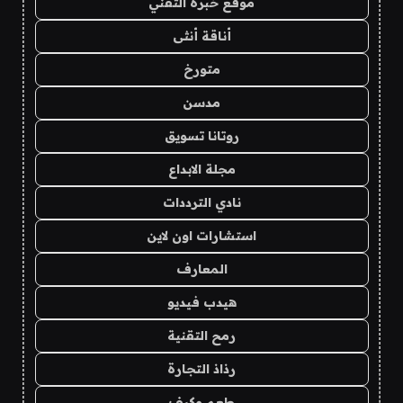
موقع خبرة التقني
أناقة أنثى
متورخ
مدسن
روتانا تسويق
مجلة الابداع
نادي الترددات
استشارات اون لاين
المعارف
هيدب فيديو
رمح التقنية
رذاذ التجارة
طعم وكيف