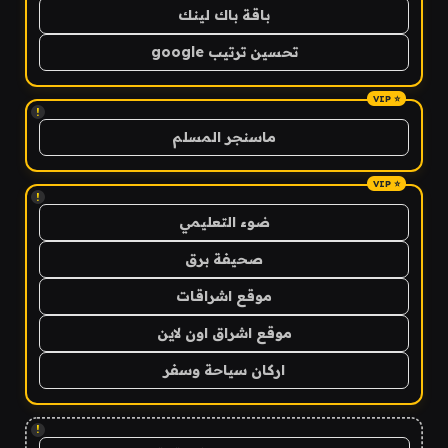
باقة باك لينك
تحسين ترتيب google
!
ماسنجر المسلم
!
ضوء التعليمي
صحيفة برق
موقع اشراقات
موقع اشراق اون لاين
اركان سياحة وسفر
!