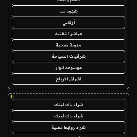
شهود نت
أركاني
مباشر التقنية
مدونة صحبة
شرقيات السياحة
موسوعة انوار
اشراق الأرباح
!
شراء باك لينك
شراء باك لينك
شراء روابط نصية