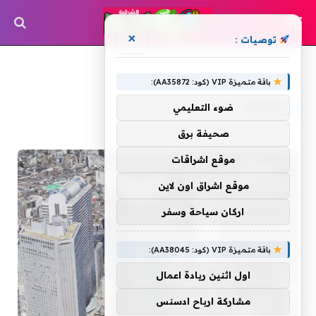
×
توصيات :
»
الرئيسية
بشركة
باقة متميزة VIP (كود: AA35872):
بشركة
ضوء التعليمي
صحيفة برق
موقع اشراقات
موقع اشراق اون لاين
اركان سياحة وسفر
باقة متميزة VIP (كود: AA38045):
اول اثنين ريادة اعمال
مشاركة ارباح ادسنس