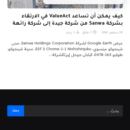
كيف يمكن أن تساعد ValueAct في الارتقاء
بشركة Sanwa من شركة جيدة إلى شركة رائعة
28 سبتمبر، 2024
7 دقائق
3
زيارة
عرض Google Earth لشركة Sanwa Holdings Corporation، مبنى
شينجوكو ميتسوي، 52F 2 Chome-1-1 Nishishinjuku، مدينة شينجوكو،
طوكيو 163-0478، اليابان.جوجل إيرثالشركة:…